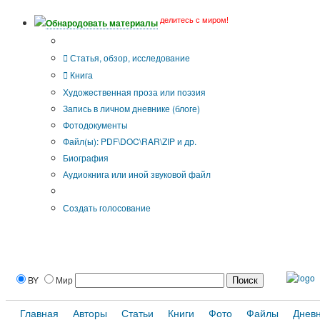
делитесь с миром!
Обнародовать материалы
Тип публикации
Статья, обзор, исследование
Книга
Художественная проза или поэзия
Запись в личном дневнике (блоге)
Фотодокументы
Файл(ы): PDF\DOC\RAR\ZIP и др.
Биография
Аудиокнига или иной звуковой файл
Дополнительные опции:
Создать голосование
BY
Мир
Главная
Авторы
Статьи
Книги
Фото
Файлы
Днев