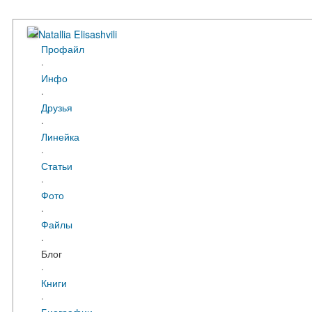
Natallia Elisashvili
Профайл
·
Инфо
·
Друзья
·
Линейка
·
Статьи
·
Фото
·
Файлы
·
Блог
·
Книги
·
Биографии