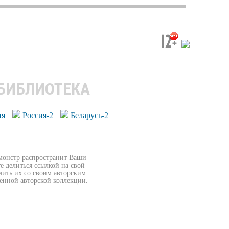
 БИБЛИОТЕКА
ия
Россия-2
Беларусь-2
бмонстр распространит Ваши
е делиться ссылкой на свой
мить их со своим авторским
венной авторской коллекции.