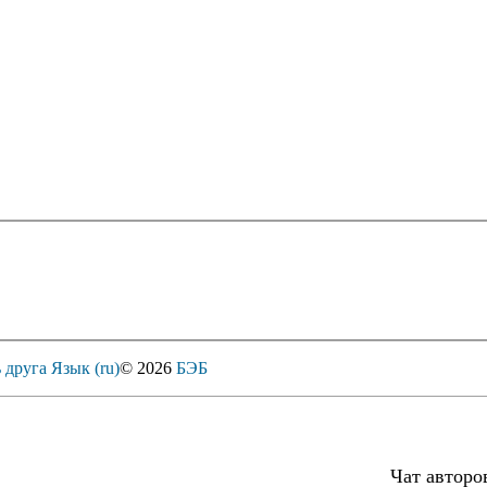
 друга
Язык (ru)
© 2026
БЭБ
Чат авторо