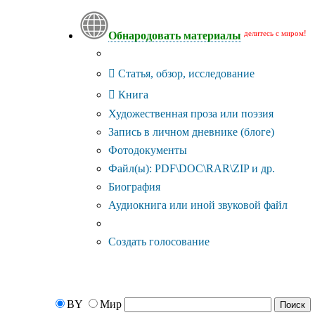
делитесь с миром!
Обнародовать материалы
Тип публикации
Статья, обзор, исследование
Книга
Художественная проза или поэзия
Запись в личном дневнике (блоге)
Фотодокументы
Файл(ы): PDF\DOC\RAR\ZIP и др.
Биография
Аудиокнига или иной звуковой файл
Дополнительные опции:
Создать голосование
BY
Мир