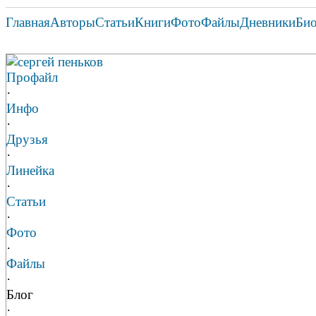
Главная
Авторы
Статьи
Книги
Фото
Файлы
Дневники
Би
сергей пеньков
Профайл
·
Инфо
·
Друзья
·
Линейка
·
Статьи
·
Фото
·
Файлы
·
Блог
·