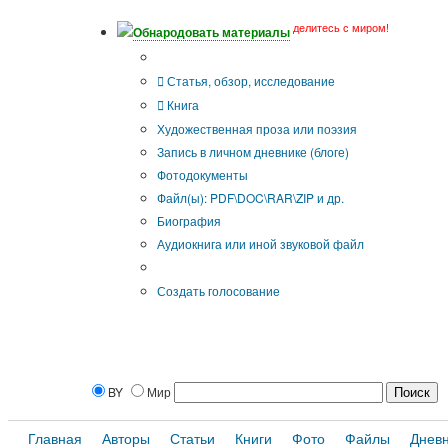
делитесь с миром!
Обнародовать материалы
Тип публикации
Статья, обзор, исследование
Книга
Художественная проза или поэзия
Запись в личном дневнике (блоге)
Фотодокументы
Файл(ы): PDF\DOC\RAR\ZIP и др.
Биография
Аудиокнига или иной звуковой файл
Дополнительные опции:
Создать голосование
BY
Мир
Главная
Авторы
Статьи
Книги
Фото
Файлы
Днев