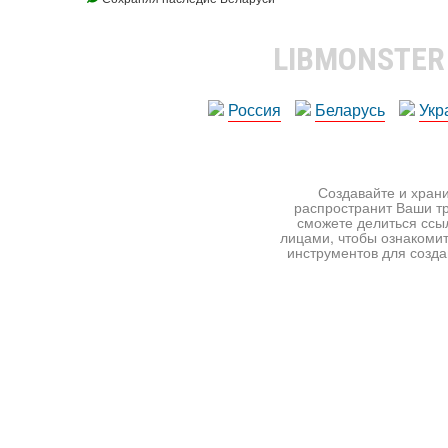
LIBMONSTE
Россия
Беларусь
Укр
Создавайте и храни
распространит Ваши тр
сможете делиться ссы
лицами, чтобы ознакомит
инструментов для создан