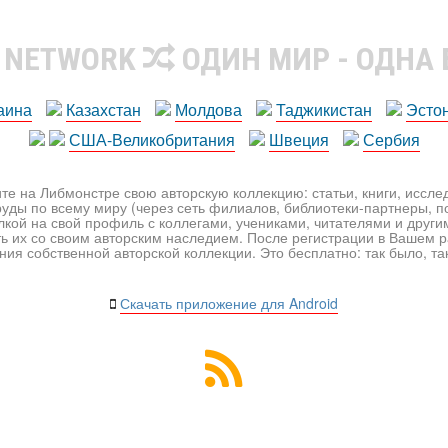
R NETWORK
ОДИН МИР - ОДНА
аина
Казахстан
Молдова
Таджикистан
Эсто
США-Великобритания
Швеция
Сербия
те на Либмонстре свою авторскую коллекцию: статьи, книги, иссл
уды по всему миру (через сеть филиалов, библиотеки-партнеры, по
лкой на свой профиль с коллегами, учениками, читателями и друг
ь их со своим авторским наследием. После регистрации в Вашем 
ия собственной авторской коллекции. Это бесплатно: так было, так 
Скачать приложение для Android