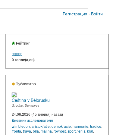
Регистрация
·
Войти
Рейтинг





0 голос(а,ов)
Публикатор
Čeština v Bělorusku
Grodno, Беларусь
24.06.2026 (45 дней(я) назад)
Дневник исследователя
wimbledon
,
aristokratie
,
demokracie
,
harmonie
,
tradice
,
fronta
,
tráva
,
bílá
,
malina
,
rovnost
,
sport
,
tenis
,
král
,