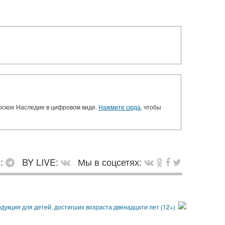
орское Наследие в цифровом виде.
Нажмите сюда
, чтобы
в:
BY LIVE:
Мы в соцсетях: