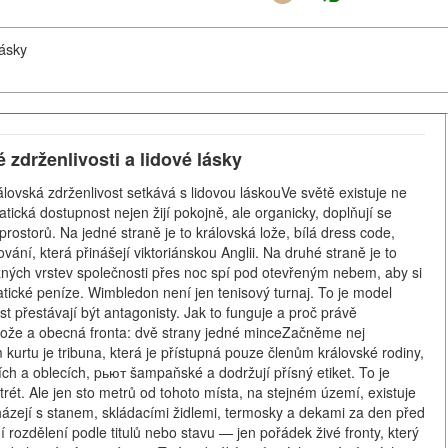
lásky
zdrženlivosti a lidové lásky
lovská zdrženlivost setkává s lidovou láskouVe světě existuje ne
tická dostupnost nejen žijí pokojně, ale organicky, doplňují se
ostorů. Na jedné straně je to královská lože, bílá dress code,
ání, která přinášejí viktoriánskou Anglii. Na druhé straně je to
 různých vrstev společnosti přes noc spí pod otevřeným nebem, aby si
atické peníze. Wimbledon není jen tenisový turnaj. To je model
st přestávají být antagonisty. Jak to funguje a proč právě
ože a obecná fronta: dvě strany jedné minceZačněme nej
kurtu je tribuna, která je přístupná pouze členům královské rodiny,
ch a oblecích, pьют šampaňské a dodržují přísný etiket. To je
trét. Ale jen sto metrů od tohoto místa, na stejném území, existuje
cházejí s stanem, skládacími židlemi, termosky a dekami za den před
 rozdělení podle titulů nebo stavu — jen pořádek živé fronty, který