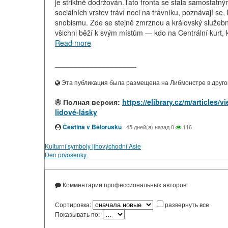
je striktně dodržován.Tato fronta se stala samostat
sociálních vrstev tráví noci na trávníku, poznávají se,
snobismu. Zde se stejně zmrznou a královský služebn
všichni běží k svým místům — kdo na Centrální kurt, kd
Read more
____________________
Эта публикация была размещена на Либмонстре в другой
Полная версия:
https://elibrary.cz/m/articles
lidové-lásky
Čeština v Bělorusku
·
45 дней(я) назад
0
116
Kulturní symboly jihovýchodní Asie
Den prvosenky
Комментарии профессиональных авторов:
Сортировка:
развернуть все
Показывать по: