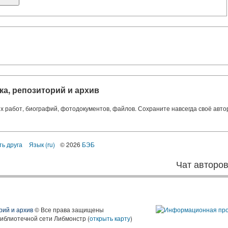
ка, репозиторий и архив
ких работ, биографий, фотодокументов, файлов. Сохраните навсегда своё авт
ть друга
Язык (ru)
© 2026
БЭБ
Чат авторо
рий и архив
© Все права защищены
библиотечной сети Либмонстр (
открыть карту
)