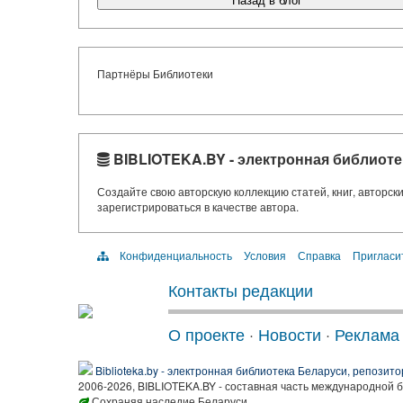
Назад в блог
Партнёры Библиотеки
BIBLIOTEKA.BY - электронная библиоте
Создайте свою авторскую коллекцию статей, книг, авторс
зарегистрироваться в качестве автора.
Конфиденциальность
Условия
Справка
Пригласи
Контакты редакции
О проекте
·
Новости
·
Реклама
Biblioteka.by - электронная библиотека Беларуси, репозито
2006-2026, BIBLIOTEKA.BY - составная часть международной 
Сохраняя наследие Беларуси