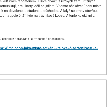
ným kulturním fenoménem. Tisíce diváků z různých zemí, různých
 komunikují, hrají karty, dělí se jídlem. V tomto očekávání není místo
ík na dovolené, a student, a důchodce. A když se brány otevřou,
o na „pole č. 2“, kdo na trávníkový kopec. A tento kolektivní z ...
 стране и показалась интересной редакторам.
/view/Wimbledon-jako-místo-setkání-královské-zdrženlivosti-a-