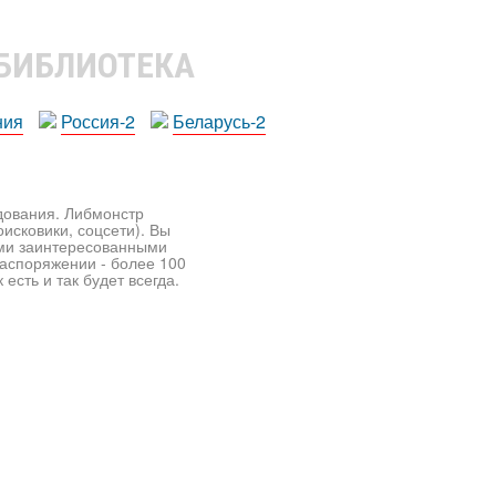
 БИБЛИОТЕКА
ния
Россия-2
Беларусь-2
едования. Либмонстр
исковики, соцсети). Вы
ими заинтересованными
распоряжении - более 100
есть и так будет всегда.