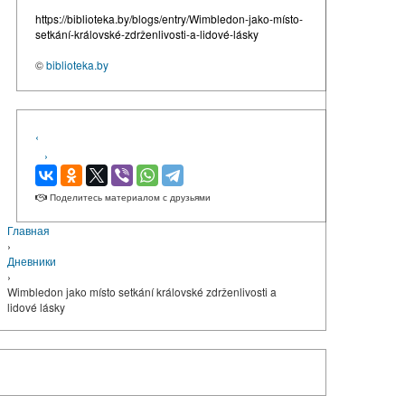
https://biblioteka.by/blogs/entry/Wimbledon-jako-místo-
setkání-královské-zdrženlivosti-a-lidové-lásky
©
biblioteka.by
‹
›
Поделитесь материалом с друзьями
Главная
›
Дневники
›
Wimbledon jako místo setkání královské zdrženlivosti a
lidové lásky