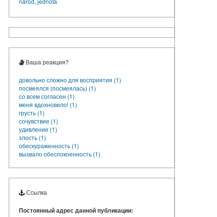
národ
,
jednota
Ваша реакция?
довольно сложно для восприятия (1)
посмеялся (посмеялась) (1)
со всем согласен (1)
меня вдохновило! (1)
грусть (1)
сочувствие (1)
удивление (1)
злость (1)
обескураженность (1)
вызвало обеспокоенность (1)
Ссылка
Постоянный адрес данной публикации: