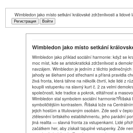
Wimbledon jako místo setkání královské zdrženlivosti a lidové 
Регистрация
Войти
Wimbledon jako místo setkání královské 
Wimbledon jako příklad sociální harmonie: když se krá
moc míst, kde se aristokratická zdrženlivost a demokra
navzájem. Wimbledon je jedním z těchto jedinečných pr
jahody se šlehami pod střechami a přísná pravidla chov
živá fronta, která táhne na několik čtvrtí, kde lidé z
koupili vstupenku na slavný kurt č. 2 za velmi demokr
společnosti, kde tradice a pokrok, elitářnost a masovo
Wimbledon stal symbolem sociální harmonie?Říšská l
symboličtějším kontrastem. Říšská lože na Centrálním 
jejich hostům a titulovaným osobám. Zde sedí v čepicí
ztělesnění britského establishmentu, jeho parádní por
jiná realita — slavná fronta za vstupenkami. Lidé při
začátkem her, aby získali tajuplné vstupenky. Zde není