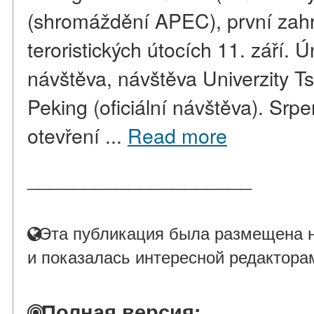
(shromáždění APEC), první zahr
teroristických útocích 11. září.
návštěva, návštěva Univerzity T
Peking (oficiální návštěva). Sr
otevření ...
Read more
____________________
Эта публикация была размещена н
и показалась интересной редактора
Полная версия: