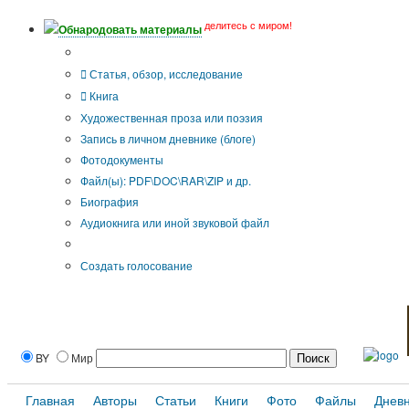
делитесь с миром!
Обнародовать материалы
Тип публикации
Статья, обзор, исследование
Книга
Художественная проза или поэзия
Запись в личном дневнике (блоге)
Фотодокументы
Файл(ы): PDF\DOC\RAR\ZIP и др.
Биография
Аудиокнига или иной звуковой файл
Дополнительные опции:
Создать голосование
BY
Мир
Главная
Авторы
Статьи
Книги
Фото
Файлы
Днев