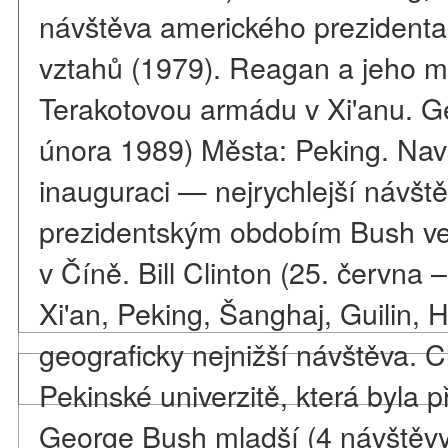
návštěva amerického prezidenta 
vztahů (1979). Reagan a jeho ma
Terakotovou armádu v Xi'anu. G
února 1989) Města: Peking. Nav
inauguraci — nejrychlejší návštěv
prezidentským obdobím Bush ve
v Číně. Bill Clinton (25. června
Xi'an, Peking, Šanghaj, Guilin, 
geograficky nejnižší návštěva. Cl
Pekinské univerzitě, která byla 
George Bush mladší (4 návštěvy