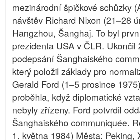
mezinárodní špičkové schůzky 
návštěv Richard Nixon (21–28 ú
Hangzhou, Šanghaj. To byl první
prezidenta USA v ČLR. Ukončil 25
podepsání Šanghaiského comm
který položil základy pro normal
Gerald Ford (1–5 prosince 1975
proběhla, když diplomatické vzt
nebyly zřízeny. Ford potvrdil 
Šanghaiského communiquée. R
1. května 1984) Města: Peking, 