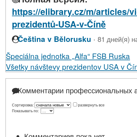
https://elibrary.cz/m/articles
prezidentů-USA-v-Číně
·
Čeština v Bělorusku
81 дней(я) н
Špeciálna jednotka „Alfa“ FSB Ruska
Všetky návštevy prezidentov USA v Čí
Комментарии профессиональных а
Сортировка:
развернуть все
Показывать по:
Комментариев пока нет