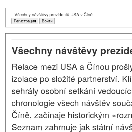
Všechny návštěvy prezidentů USA v Číně
Регистрация
Войти
Všechny návštěvy prezid
Relace mezi USA a Čínou prošly
izolace po složité partnerství. Klí
sehrály osobní setkání vedoucíc
chronologie všech návštěv souč
Číně, začínaje historickým «roz
Seznam zahrnuje jak státní návš