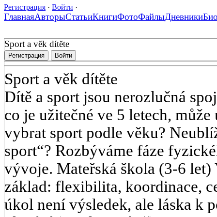
Регистрация
·
Войти
·
Главная
Авторы
Статьи
Книги
Фото
Файлы
Дневники
Би
Sport a věk dítěte
Регистрация
Войти
Sport a věk dítěte
Dítě a sport jsou nerozlučná spoje
co je užitečné ve 5 letech, může 
vybrat sport podle věku? Neublíž
sport“? Rozbýváme fáze fyzické
vývoje. Mateřská škola (3-6 let)
základ: flexibilita, koordinace, 
úkol není výsledek, ale láska k p