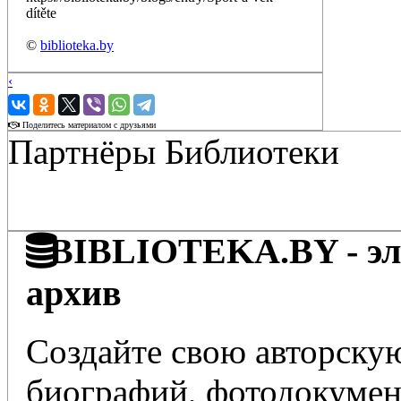
dítěte
©
biblioteka.by
‹
›
Поделитесь материалом с друзьями
Партнёры Библиотеки
BIBLIOTEKA.BY - эле
архив
Создайте свою авторскую
биографий, фотодокумент