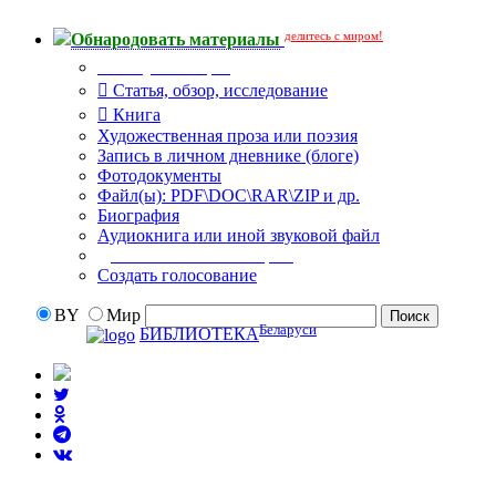
делитесь с миром!
Обнародовать материалы
Тип публикации
Статья, обзор, исследование
Книга
Художественная проза или поэзия
Запись в личном дневнике (блоге)
Фотодокументы
Файл(ы): PDF\DOC\RAR\ZIP и др.
Биография
Аудиокнига или иной звуковой файл
Дополнительные опции:
Создать голосование
BY
Мир
Беларуси
БИБЛИОТЕКА