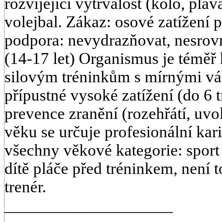
rozvíjející vytrvalost (kolo, plav
volejbal. Zákaz: osové zatížení 
podpora: nevydrazňovat, nesrovn
(14-17 let) Organismus je téměř 
silovým tréninkům s mírnými váh
přípustné vysoké zatížení (do 6 t
prevence zranění (rozehřátí, uvo
věku se určuje profesionální kari
všechny věkové kategorie: sport
dítě pláče před tréninkem, není t
trenér.
____________________