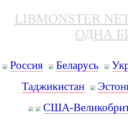
LIBMONSTER N
ОДНА Б
Россия
Беларусь
Ук
Таджикистан
Эстон
США-Великобрит