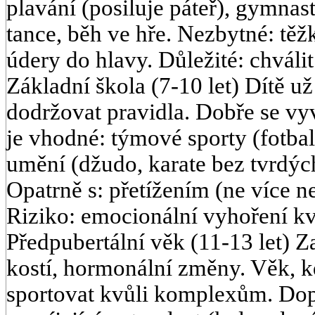
plavání (posiluje páteř), gymnasti
tance, běh ve hře. Nezbytné: těž
údery do hlavy. Důležité: chválit 
Základní škola (7-10 let) Dítě už
dodržovat pravidla. Dobře se vyv
je vhodné: týmové sporty (fotbal,
umění (džudo, karate bez tvrdých
Opatrně s: přetížením (ne více n
Riziko: emocionální vyhoření kvů
Předpubertální věk (11-13 let) Z
kostí, hormonální změny. Věk, k
sportovat kvůli komplexům. Dop