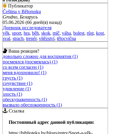
Публикатор
Čeština v Bělorusku
Grodno, Беларусь
05.06.2026 (66 дней(я) назад)
Дневник исследователя
věk
,
sport
,
hra
,
běh
,
skok
,
míč
,
váha
,
bolest
,
růst
,
kost
,
sval
,
strach
,
trenér
,
vítězství
,
tělocvična
Ваша реакция?
довольно сложно для восприятия (1)
посмеялся (посмеялась) (1)
со всем согласен (1)
меня вдохновило! (1)
грусть (1)
сочувствие (1)
удивление (1)
злость (1)
обескураженность (1)
вызвало обеспокоенность (1)
Ссылка
Постоянный адрес данной публикации:
https://biblioteka.by/blogs/entry/Sport-a-věk-