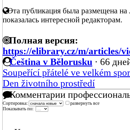
Эта публикация была размещена на 
показалась интересной редакторам.
Полная версия:
https://elibrary.cz/m/articles/
Čeština v Bělorusku
·
66 дней
Soupeřící přátelé ve velkém spor
Den životního prostředí
Комментарии профессиональ
Сортировка:
развернуть все
Показывать по: