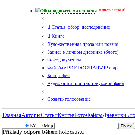
делитесь с миром!
Обнародовать материалы
Тип публикации
Статья, обзор, исследование
Книга
Художественная проза или поэзия
Запись в личном дневнике (блоге)
Фотодокументы
Файл(ы): PDF\DOC\RAR\ZIP и др.
Биография
Аудиокнига или иной звуковой файл
Дополнительные опции:
Создать голосование
Главная
Авторы
Статьи
Книги
Фото
Файлы
Дневники
Би
BY
Мир
Příklady odporu během holocaustu