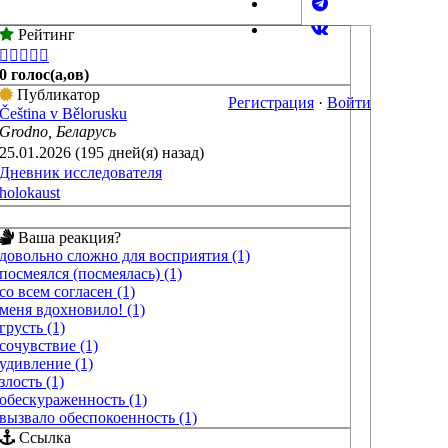
Рейтинг





0 голос(а,ов)
Публикатор
Регистрация
·
Войти
Čeština v Bělorusku
Grodno, Беларусь
25.01.2026 (195 дней(я) назад)
Дневник исследователя
holokaust
Ваша реакция?
довольно сложно для восприятия (1)
посмеялся (посмеялась) (1)
со всем согласен (1)
меня вдохновило! (1)
грусть (1)
сочувствие (1)
удивление (1)
злость (1)
обескураженность (1)
вызвало обеспокоенность (1)
Ссылка