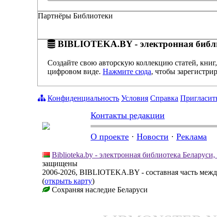
Партнёры Библиотеки
BIBLIOTEKA.BY - электронная библи
Создайте свою авторскую коллекцию статей, книг,
цифровом виде.
Нажмите сюда
, чтобы зарегистрир
Конфиденциальность
Условия
Справка
Пригласит
Контакты редакции
О проекте
·
Новости
·
Реклама
Biblioteka.by - электронная библиотека Беларуси
защищены
2006-2026, BIBLIOTEKA.BY - составная часть меж
(
открыть карту
)
Сохраняя наследие Беларуси