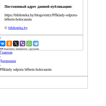
Постоянный адрес данной публикации:
https://biblioteka.by/blogs/entry/Příklady-odporu-
během-holocaustu
©
biblioteka.by
‹
›
Поделитесь материалом с друзьями
Главная
›
Дневники
›
Příklady odporu během holocaustu