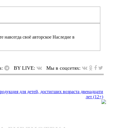
е навсегда своё авторское Наследие в
в:
BY LIVE:
Мы в соцсетях: