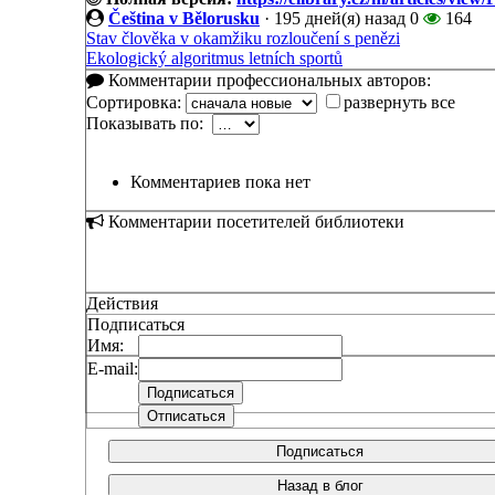
Čeština v Bělorusku
·
195 дней(я) назад
0
164
Stav člověka v okamžiku rozloučení s penězi
Ekologický algoritmus letních sportů
Комментарии профессиональных авторов:
Сортировка:
развернуть все
Показывать по:
Комментариев пока нет
Комментарии посетителей библиотеки
Действия
Подписаться
Имя:
E-mail:
Подписаться
Назад в блог