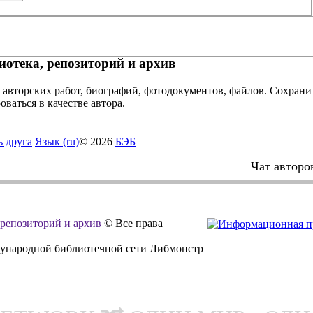
отека, репозиторий и архив
 авторских работ, биографий, фотодокументов, файлов. Сохранит
оваться в качестве автора.
ь друга
Язык (ru)
© 2026
БЭБ
Чат авторо
, репозиторий и архив
© Все права
дународной библиотечной сети Либмонстр