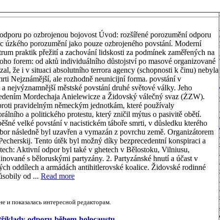
 odporu po ozbrojenou bojovost Úvod: rozšířené porozumění odporu
ámec úzkého porozumění jako pouze ozbrojeného povstání. Moderní
trum praktik přežití a zachování lidskosti za podmínek zaměřených na
noho forem: od aktů individuálního důstojství po masové organizované
l, že i v situaci absolutního terrora agency (schopnosti k činu) nebyla
rti Nejznámější, ale rozhodně neunicijní forma. povstání v
 a nejvýznamnější městské povstání druhé světové války. Jeho
edením Mordechaja Anielewicze a Židovský válečný svaz (ŻZW).
proti pravidelným německým jednotkám, které používaly
álního a politického protestu, který zničil mýtus o pasivitě obětí.
spěšné velké povstání v nacistickém táboře smrti, v důsledku kterého
tábor následně byl uzavřen a vymazán z povrchu země. Organizátorem
echerskij. Tento útěk byl možný díky bezprecedentní konspiraci a
ech: Aktivní odpor byl také v ghetech v Bělostoku, Vilniusu,
nované s běloruskými partyzány. 2. Partyzánské hnutí a účast v
ých oddílech a armádách antihitlerovské koalice. Židovské rodinné
ůsobily od ...
Read more
е и показалась интересной редакторам.
w/Příklady-odporu-během-holocaustu