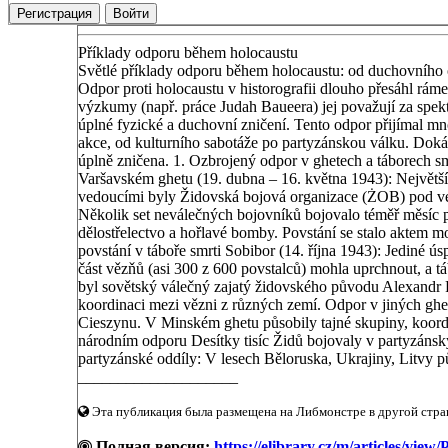
Регистрация
Войти
Příklady odporu během holocaustu
Světlé příklady odporu během holocaustu: od duchovního
Odpor proti holocaustu v historografii dlouho přesáhl r
výzkumy (např. práce Judah Baueera) jej považují za spek
úplné fyzické a duchovní zničení. Tento odpor přijímal m
akce, od kulturního sabotáže po partyzánskou válku. Dokáza
úplně zničena. 1. Ozbrojený odpor v ghetech a táborech sm
Varšavském ghetu (19. dubna – 16. května 1943): Největší
vedoucími byly Židovská bojová organizace (ŻOB) pod v
Několik set neválečných bojovníků bojovalo téměř měsíc 
dělostřelectvo a hořlavé bomby. Povstání se stalo aktem mor
povstání v táboře smrti Sobibor (14. října 1943): Jediné ú
část vězňů (asi 300 z 600 povstalců) mohla uprchnout, a 
byl sovětský válečný zajatý židovského původu Alexandr P
koordinaci mezi vězni z různých zemí. Odpor v jiných ghet
Cieszynu. V Minském ghetu působily tajné skupiny, koordi
národním odporu Desítky tisíc Židů bojovaly v partyzánsk
partyzánské oddíly: V lesech Běloruska, Ukrajiny, Litvy p
____________________
Эта публикация была размещена на Либмонстре в другой стран
Полная версия:
https://elibrary.cz/m/articles/vie