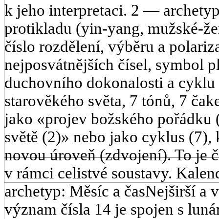
k jeho interpretaci. 2 — archetyp
protikladu (yin-yang, mužské-že
číslo rozdělení, výběru a polari
nejposvátnějších čísel, symbol 
duchovního dokonalosti a cyklu (
starověkého světa, 7 tónů, 7 čake
jako «projev božského pořádku
světě (2)» nebo jako cyklus (7)
novou úroveň (zdvojení). To je 
v rámci celistvé soustavy. Kale
archetyp: Měsíc a časNejširší a
význam čísla 14 je spojen s luná