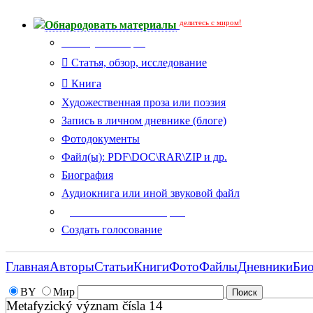
делитесь с миром!
Обнародовать материалы
Тип публикации
Статья, обзор, исследование
Книга
Художественная проза или поэзия
Запись в личном дневнике (блоге)
Фотодокументы
Файл(ы): PDF\DOC\RAR\ZIP и др.
Биография
Аудиокнига или иной звуковой файл
Дополнительные опции:
Создать голосование
Главная
Авторы
Статьи
Книги
Фото
Файлы
Дневники
Би
BY
Мир
Metafyzický význam čísla 14