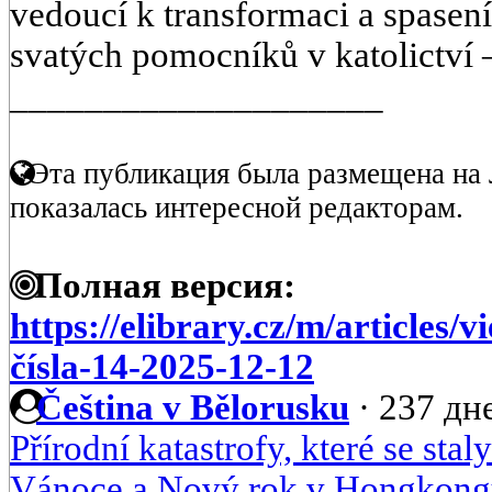
vedoucí k transformaci a spasení
svatých pomocníků v katolictví 
____________________
Эта публикация была размещена на 
показалась интересной редакторам.
Полная версия:
https://elibrary.cz/m/articles
čísla-14-2025-12-12
Čeština v Bělorusku
·
237 дне
Přírodní katastrofy, které se st
Vánoce a Nový rok v Hongkon