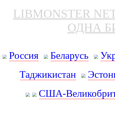
LIBMONSTER N
ОДНА Б
Россия
Беларусь
Ук
Таджикистан
Эстон
США-Великобрит