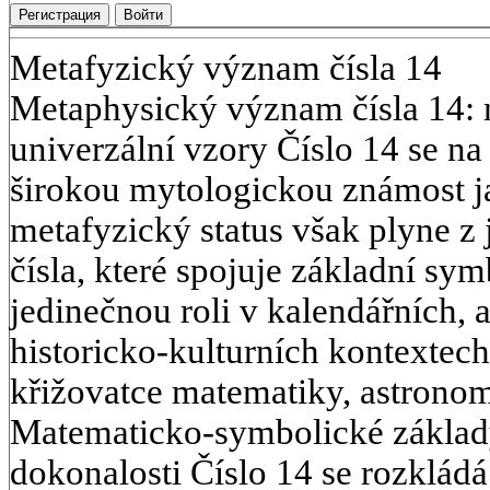
Регистрация
Войти
Metafyzický význam čísla 14
Metaphysický význam čísla 14: 
univerzální vzory Číslo 14 se na
širokou mytologickou známost ja
metafyzický status však plyne z
čísla, které spojuje základní sy
jedinečnou roli v kalendářních,
historicko-kulturních kontextech
křižovatce matematiky, astronom
Matematicko-symbolické základy
dokonalosti Číslo 14 se rozkládá 