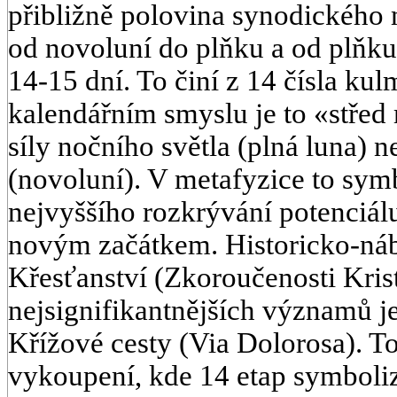
přibližně polovina synodického 
od novoluní do plňku a od plňku
14-15 dní. To činí z 14 čísla kul
kalendářním smyslu je to «střed
síly nočního světla (plná luna) 
(novoluní). V metafyzice to sym
nejvyššího rozkrývání potenciál
novým začátkem. Historicko-ná
Křesťanství (Zkoroučenosti Kris
nejsignifikantnějších významů je
Křížové cesty (Via Dolorosa). To 
vykoupení, kde 14 etap symboliz