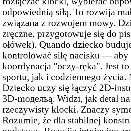
rozłączać klocki, wybierać odpo
odpowiednią siłą. To rozwija mał
związana z rozwojem mowy. Dziec
zręczne, przygotowuje się do pis
ołówek). Quando dziecko buduje
kontrolować siłę nacisku — aby 
koordynacja "oczy-ręka". Jest t
sportu, jak i codziennego życia.
Dziecko uczy się łączyć 2D-inst
3D-mодельą. Widzi, jak detal na
rzeczywisty klocki. Znaczy symet
Rozumie, że dla stabilnej konstr