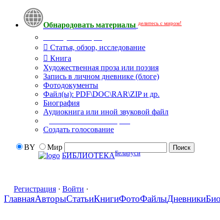
делитесь с миром!
Обнародовать материалы
Тип публикации
Статья, обзор, исследование
Книга
Художественная проза или поэзия
Запись в личном дневнике (блоге)
Фотодокументы
Файл(ы): PDF\DOC\RAR\ZIP и др.
Биография
Аудиокнига или иной звуковой файл
Дополнительные опции:
Создать голосование
BY
Мир
Беларуси
БИБЛИОТЕКА
Регистрация
·
Войти
·
Главная
Авторы
Статьи
Книги
Фото
Файлы
Дневники
Би