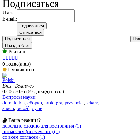
Подписаться
Имя:
E-mail:
Подписаться
Под
Назад в блог
Рейтинг





0 голос(а,ов)
Публикатор
Polski
Brest, Беларусь
02.06.2026 (69 дней(я) назад)
Вопросы науки
dom
,
kubik
,
сборка
,
krok
,
gra
,
przyjaciel
,
lekarz
,
strach
,
radość
,
życie
Ваша реакция?
довольно сложно для восприятия (1)
посмеялся (посмеялась) (1)
со всем согласен (1)