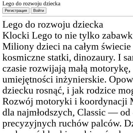
Lego do rozwoju dziecka
Регистрация
Войти
Lego do rozwoju dziecka
Klocki Lego to nie tylko zabawk
Miliony dzieci na całym świecie 
kosmiczne statki, dinozaury. I s
czasie rozwijają małą motorykę, 
umiejętności inżynierskie. Opo
dziecku rosnąć, i jak rodzice m
Rozwój motoryki i koordynacji 
dla najmłodszych, Classic — od
precyzyjnych ruchów palców. Dzi