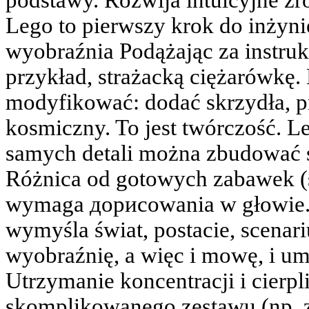
podstawy. Rozwija intuicyjne zro
Lego to pierwszy krok do inżynie
wyobraźnia Podążając za instruk
przykład, strażacką ciężarówkę.
modyfikować: dodać skrzydła, pr
kosmiczny. To jest twórczość. Le
samych detali można zbudować s
Różnica od gotowych zabawek (
wymaga дорисowania w głowie.
wymyśla świat, postacie, scenari
wyobraźnię, a więc i mowę, i umi
Utrzymanie koncentracji i cierpl
skomplikowanego zestawu (np.