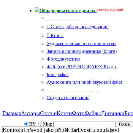
делитесь с миром!
Обнародовать материалы
Тип публикации
Статья, обзор, исследование
Книга
Художественная проза или поэзия
Запись в личном дневнике (блоге)
Фотодокументы
Файл(ы): PDF\DOC\RAR\ZIP и др.
Биография
Аудиокнига или иной звуковой файл
Дополнительные опции:
Создать голосование
Главная
Авторы
Статьи
Книги
Фото
Файлы
Дневники
Би
BY
Мир
Kontrolní převod jako příběh žárlivosti a zoufalství