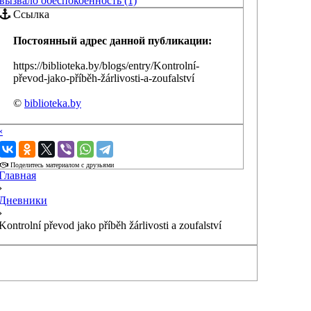
вызвало обеспокоенность (1)
Ссылка
Постоянный адрес данной публикации:
https://biblioteka.by/blogs/entry/Kontrolní-
převod-jako-příběh-žárlivosti-a-zoufalství
©
biblioteka.by
‹
›
Поделитесь материалом с друзьями
Главная
›
Дневники
›
Kontrolní převod jako příběh žárlivosti a zoufalství