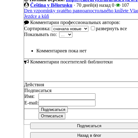
Čeština v Bělorusku
·
70 дней(я) назад
0
107
Den vzpomínky svatého равноапостольného knížete Vladi
Jezdce a kůň
Комментарии профессиональных авторов:
Сортировка:
развернуть все
Показывать по:
Комментариев пока нет
Комментарии посетителей библиотеки
Действия
Подписаться
Имя:
E-mail:
Подписаться
Назад в блог