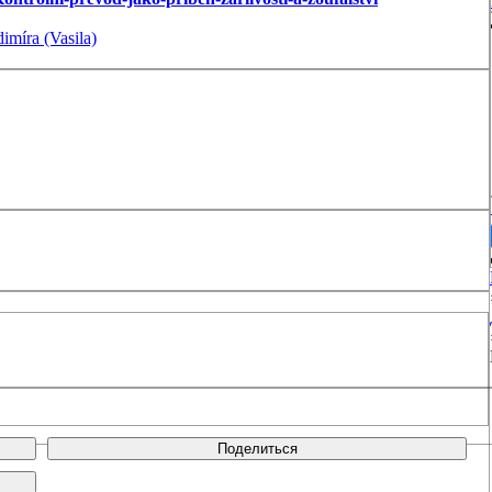
míra (Vasila)
Поделиться