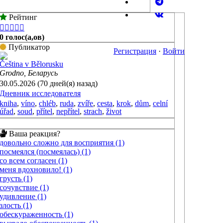
Рейтинг





0 голос(а,ов)
Публикатор
Регистрация
·
Войти
Čeština v Bělorusku
Grodno, Беларусь
30.05.2026 (70 дней(я) назад)
Дневник исследователя
kniha
,
víno
,
chléb
,
ruda
,
zvíře
,
cesta
,
krok
,
dům
,
celní
úřad
,
soud
,
přítel
,
nepřítel
,
strach
,
život
Ваша реакция?
довольно сложно для восприятия (1)
посмеялся (посмеялась) (1)
со всем согласен (1)
меня вдохновило! (1)
грусть (1)
сочувствие (1)
удивление (1)
злость (1)
обескураженность (1)