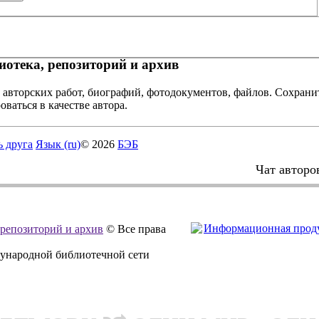
отека, репозиторий и архив
 авторских работ, биографий, фотодокументов, файлов. Сохранит
оваться в качестве автора.
ь друга
Язык (ru)
© 2026
БЭБ
Чат авторо
, репозиторий и архив
© Все права
дународной библиотечной сети