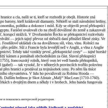
anice a cla, našli se ti, kteří se rozhodli je obejít. Historie zná
 po barony, kteří krádovali diamanty. Někteří se stali národními hrdiny,
 ekonomiku, politiku a dokonce i mód. Kdy se objevili první překupníci
gyptu. Faráóni uvalovali clo na zboží dovážené do země a zakazovali
ušť, korupcí strážců. V Dvořanském Řecku se překupnictví rozkvétalo
edvábí — jejich tajný převoz od sběračů daní přinášel šílené zisky. Ve
 Feudálové ukládali cla na dováženou sůl, víno, vlnu. Rolníci na
přes průliv. Sůl z Francie byla levnější než v Anglii, a vlna z Anglie
kupnictví. Tehdy také vznikly první „překupnické cesty“ — tajné horské
každý kámen a pomáhali obchodníkům za část. Slavní překupníci
1755), francouzský rolník, který osm let vedl bandu překupníků,
l (gabel) — tak vysoké, že v některých provinciích tvořilo polovinu
 přes hranici a prodával za trojnásobek ceny. Po něm šla tisíce
stního obyvatelstva. V lidu ho považovali za Robina Hooda —
ži. Dalším hrdinou je Skot Alistair „Malý“ MacLean (1710-1760).
sérkách s dvojitým dnem a někdy i v hrobech. Jeho banda fungovala
е и показалась интересной редакторам.
/Kontrolní-převod-jako-příběh-žárlivosti-a-zoufalství