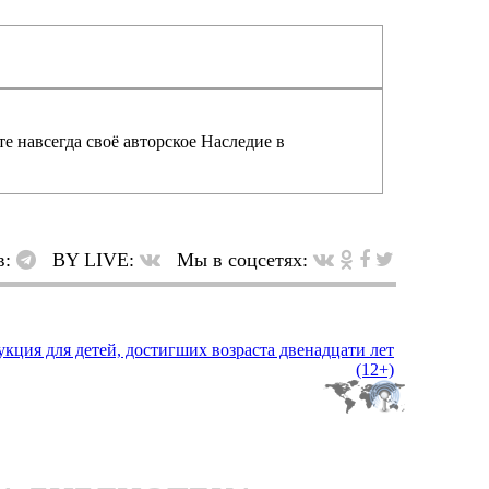
е навсегда своё авторское Наследие в
в:
BY LIVE:
Мы в соцсетях: