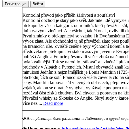
Регистрация
Войти
Kontrolní převod jako příběh žárlivosti a zoufalství
Kontrolní obchod je starý jako svět. Jakmile lidé vymysleli hr
překupníky všech kategorií: od rolníků, kteří převáželi sůl,
jiní krvavými zločinci. Ale všichni, tak či onak, ovlivnili
První zmínky o překupnictví se vztahují k Dvořanskému E
vývoz zlata. Ale obchodníci tajně převáželi zlato přes po
na hranicích říše. Zvláště ceněné byly východní koření a h
středověku se překupnictví stalo masovým jevem v Evropě.
pobřeží Anglie a Francie přesouvali večer zboží na člunech 
byla kvalitnější. Tak se narodily „sůlová“ a „vlněná“ pře
průchody v Alpách a Pyrenejích. Místní obyvatelé znali 
minulosti Jedním z nejznámějších je Louis Mandrin (1725-
obchodujících se solí. Francouzská vláda zavedla clo na sů
ceny. Mandrin kupoval sůl v levných oblastech, přepravoval
vojáků, ale on se obratně vyhýbal, využívajíc podporu mí
rozdával část zisků chudým. Byl chycen a popraven na kří
Převážel whisky ze Skotska do Anglie. Skryl sudy v karo
více než ...
Read more
____________________
Эта публикация была размещена на Либмонстре в другой стран
Полная версия:
https://elibrary.cz/m/articles/view