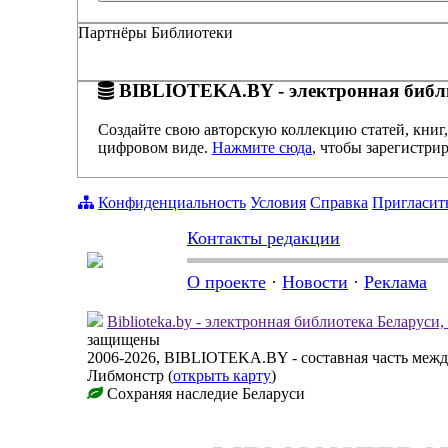
Партнёры Библиотеки
BIBLIOTEKA.BY - электронная библи
Создайте свою авторскую коллекцию статей, книг,
цифровом виде.
Нажмите сюда
, чтобы зарегистрир
Конфиденциальность
Условия
Справка
Пригласит
Контакты редакции
О проекте
·
Новости
·
Реклама
Biblioteka.by - электронная библиотека Беларуси
защищены
2006-2026, BIBLIOTEKA.BY - составная часть меж
Либмонстр (
открыть карту
)
Сохраняя наследие Беларуси