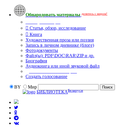
делитесь с миром!
Обнародовать материалы
Тип публикации
Статья, обзор, исследование
Книга
Художественная проза или поэзия
Запись в личном дневнике (блоге)
Фотодокументы
Файл(ы): PDF\DOC\RAR\ZIP и др.
Биография
Аудиокнига или иной звуковой файл
Дополнительные опции:
Создать голосование
BY
Мир
Беларуси
БИБЛИОТЕКА