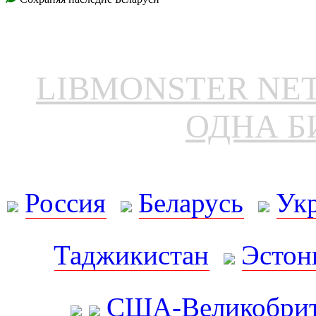
LIBMONSTER N
ОДНА Б
Россия
Беларусь
Ук
Таджикистан
Эстон
США-Великобрит