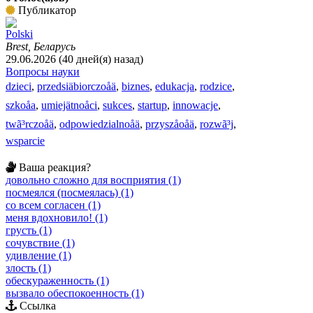
Публикатор
Polski
Brest, Беларусь
29.06.2026 (40 дней(я) назад)
Вопросы науки
dzieci
,
przedsiäbiorczoåä
,
biznes
,
edukacja
,
rodzice
,
szkoåa
,
umiejätnoåci
,
sukces
,
startup
,
innowacje
,
twã³rczoåä
,
odpowiedzialnoåä
,
przyszåoåä
,
rozwã³j
,
wsparcie
Ваша реакция?
довольно сложно для восприятия (1)
посмеялся (посмеялась) (1)
со всем согласен (1)
меня вдохновило! (1)
грусть (1)
сочувствие (1)
удивление (1)
злость (1)
обескураженность (1)
вызвало обеспокоенность (1)
Ссылка