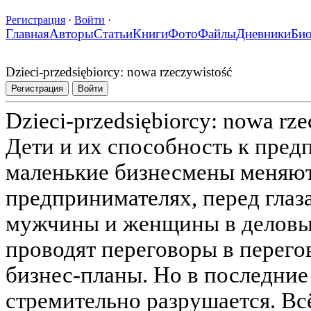
Регистрация
·
Войти
·
Главная
Авторы
Статьи
Книги
Фото
Файлы
Дневники
Би
Dzieci-przedsiębiorcy: nowa rzeczywistość
Регистрация
Войти
Dzieci-przedsiębiorcy: nowa rz
Дети и их способность к пред
маленькие бизнесмены меняют
предпринимателях, перед глаз
мужчины и женщины в деловы
проводят переговоры в перег
бизнес-планы. Но в последние
стремительно разрушается. Вс