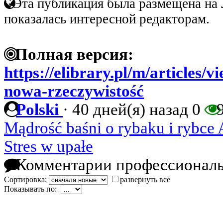
Эта публикация была размещена на 
показалась интересной редакторам.
Полная версия:
https://elibrary.pl/m/articles/v
nowa-rzeczywistość
Polski
·
40 дней(я) назад
0
9
Mądrość baśni o rybaku i rybce
Stres w upałe
Комментарии профессиональ
Сортировка:
развернуть все
Показывать по: