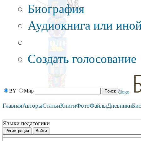
Биография
Аудиокнига или иной
Дополнительные оп
Создать голосование
BY
Мир
Главная
Авторы
Статьи
Книги
Фото
Файлы
Дневники
Би
Языки педагогики
Регистрация
Войти