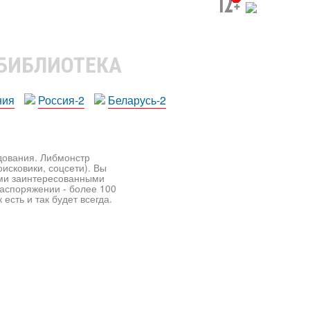
 БИБЛИОТЕКА
ния
Россия-2
Беларусь-2
едования. Либмонстр
исковики, соцсети). Вы
ими заинтересованными
распоряжении - более 100
есть и так будет всегда.