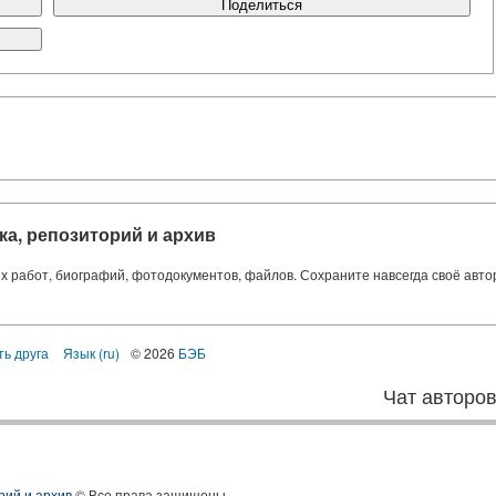
Поделиться
ка, репозиторий и архив
ких работ, биографий, фотодокументов, файлов. Сохраните навсегда своё авт
ть друга
Язык (ru)
© 2026
БЭБ
Чат авторо
рий и архив
© Все права защищены