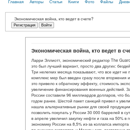
Главная
Авторы
Статьи
Книги
Фото
Файлы
Днев
Экономическая война, кто ведет в счете?
Регистрация
Войти
Экономическая война, кто ведет в сч
Ларри Эллиотт, экономический редактор The Guardi
это был лучший вариант, просто два других: безд
Три нелегких месяца показывают, что все идет не 
комплекс мер был введен сразу после вторжения и
это привело к обратному эффекту, стоимость экспо
увеличение финансирования военных действий. За
России составили 96 миллиардов долларов, что бо
годом ранее. Шестой пакет санкций привел к увел
нашла альтернативные рынки для своей продукции,
позволить покупать у России 30 000 баррелей в су
в апреле увеличил закупку нефти и газа на 50% в 
экономику России на 8,5% из-за коллапса импорта 
по оценкам экспертов, у Москвы есть достаточно 