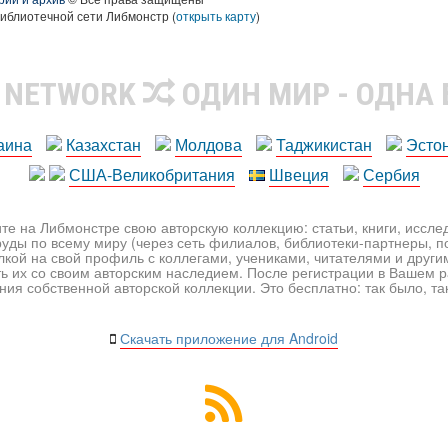
библиотечной сети Либмонстр (
открыть карту
)
R NETWORK
ОДИН МИР - ОДНА
аина
Казахстан
Молдова
Таджикистан
Эсто
США-Великобритания
Швеция
Сербия
те на Либмонстре свою авторскую коллекцию: статьи, книги, иссл
уды по всему миру (через сеть филиалов, библиотеки-партнеры, по
лкой на свой профиль с коллегами, учениками, читателями и друг
ь их со своим авторским наследием. После регистрации в Вашем 
ия собственной авторской коллекции. Это бесплатно: так было, так 
Скачать приложение для Android