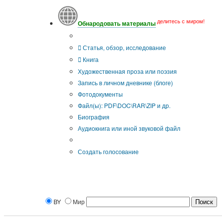
делитесь с миром!
Обнародовать материалы
Тип публикации
Статья, обзор, исследование
Книга
Художественная проза или поэзия
Запись в личном дневнике (блоге)
Фотодокументы
Файл(ы): PDF\DOC\RAR\ZIP и др.
Биография
Аудиокнига или иной звуковой файл
Дополнительные опции:
Создать голосование
BY
Мир