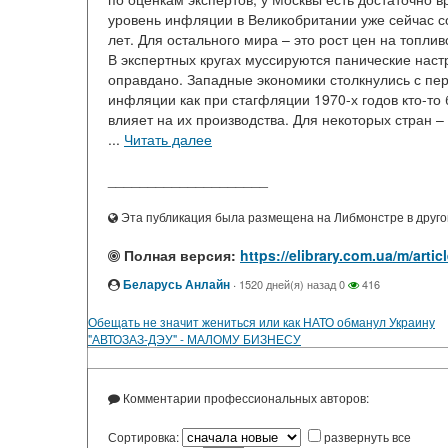
уровень инфляции в Великобритании уже сейчас с
лет. Для остального мира – это рост цен на топли
В экспертных кругах муссируются панические наст
оправдано. Западные экономики столкнулись с пе
инфляции как при стагфляции 1970-х годов кто-то 
влияет на их производства. Для некоторых стран –
...
Читать далее
____________________
Эта публикация была размещена на Либмонстре в другой
Полная версия:
https://elibrary.com.ua/m/art
Беларусь Анлайн
·
1520 дней(я) назад
0
416
Обещать не значит жениться или как НАТО обманул Украину
"АВТОЗАЗ-ДЭУ" - МАЛОМУ БИЗНЕСУ
Комментарии профессиональных авторов:
Сортировка:
развернуть все