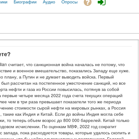
ники
Биографии
Аудио
Опросы
ете?
an считает, что санкционная война началась не потому, что
ействие и военное вмешательство, показались Западу еще хуже.
по плану, а Путин и не думает выводить войска. Первый
 был рассчитан на постепенное ужесточение санкций, но все
рта нефти и газа из России повысилась, потянув за собой
 первые четыре месяца 2022 года счета текущих операций
лее чем в три раза превышает показатели того же периода
ичению стоимости сырой нефти на мировых рынках, а Россия
 такие как Индия и Китай. Если до войны Индия могла себе
тки, то теперь объем возрос до 800 000 баррелей. Китай только
годовом исчислении. По оценкам МВФ, 2022 год сократит
с запада, пока расходуются товары, которые удалось скопить и
времени, что бы найти альтернативных поставщиков. Годовой