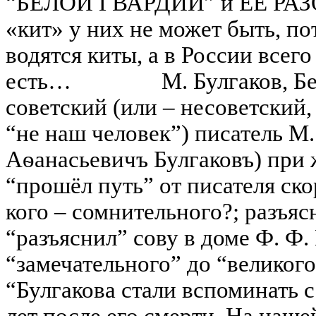
“БЕЛОЙ ГВАРДИИ” и ЕЁ РА
«кит» у них не может быть, по
водятся киты, а в России всег
есть… М. Булгаков, Бела
советский (или – несоветский,
“не наш человек”) писатель М
Аѳанасьевичъ Булгаковъ) при
“прошёл путь” от писателя ско
кого – сомнительного?; разъяс
“разъяснил” сову в доме Ф. Ф.
“замечательного” до “великого
“Булгакова стали вспоминать с