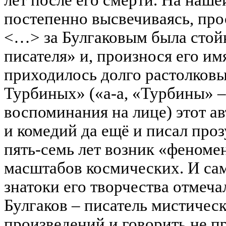
лет после его смерти. На наше
постепенно высвечиваясь, прос
<…> за Булгаковым была стой
писателя» и, произнося его им
приходилось долго растолковы
Турбиных» («а-а, «Турбины» –
воспоминания на лице) этот а
и комедий да ещё и писал прозу
пять-семь лет возник «феномен
масштабов космических. И са
знатоки его творчества отмеча
Булгаков – писатель мистическ
произведений и говорить не п