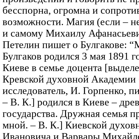
бесспорна, огромна и сопротив
возможности. Магия (если – н
и самому Михаилу Афанасьевич
Петелин пишет о Булгакове: 
Булгаков родился 3 мая 1891 г
Киеве в семье доцента [выделе
Кревской духовной Академии 
исследователь, И. Горпенко, п
– В. К.] родился в Киеве – дре
государства. Дружная семья п
мной. – В. К.] Киевской духо
Ивановича и Варвары Михайл