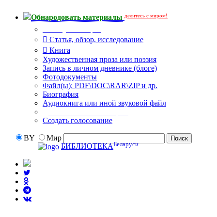
делитесь с миром!
Обнародовать материалы
Тип публикации
Статья, обзор, исследование
Книга
Художественная проза или поэзия
Запись в личном дневнике (блоге)
Фотодокументы
Файл(ы): PDF\DOC\RAR\ZIP и др.
Биография
Аудиокнига или иной звуковой файл
Дополнительные опции:
Создать голосование
BY
Мир
Беларуси
БИБЛИОТЕКА