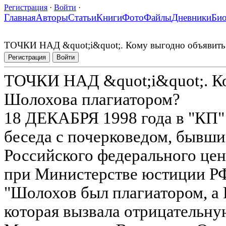
Регистрация
·
Войти
·
Главная
Авторы
Статьи
Книги
Фото
Файлы
Дневники
Би
ТОЧКИ НАД &quot;i&quot;. Кому выгодно объявить
Регистрация
Войти
ТОЧКИ НАД &quot;i&quot;. Ко
Шолохова плагиатором?
18 ДЕКАБРЯ 1998 года в "КП"
беседа с почерковедом, бывш
Российского федерального цен
при Министерстве юстиции Р
"Шолохов был плагиатором, а 
которая вызвала отрицательну