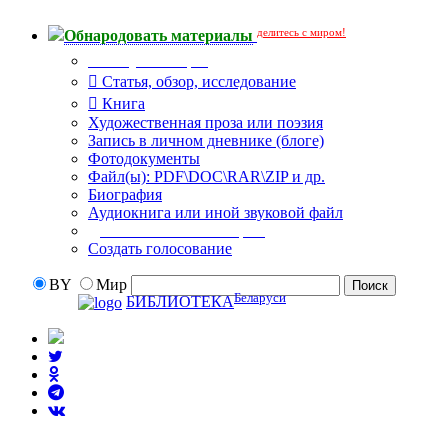
делитесь с миром!
Обнародовать материалы
Тип публикации
Статья, обзор, исследование
Книга
Художественная проза или поэзия
Запись в личном дневнике (блоге)
Фотодокументы
Файл(ы): PDF\DOC\RAR\ZIP и др.
Биография
Аудиокнига или иной звуковой файл
Дополнительные опции:
Создать голосование
BY
Мир
Беларуси
БИБЛИОТЕКА