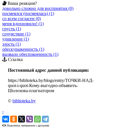
Ваша реакция?
довольно сложно для восприятия (0)
посмеялся (посмеялась) (1)
со всем согласен (0)
меня вдохновило! (1)
грусть (1)
сочувствие (1)
удивление (1)
злость (1)
обескураженность (1)
вызвало обеспокоенность (1)
Ссылка
Постоянный адрес данной публикации:
https://biblioteka.by/blogs/entry/ТОЧКИ-НАД-
quot-i-quot-Кому-выгодно-объявить-
Шолохова-плагиатором
©
biblioteka.by
‹
›
Поделитесь материалом с друзьями