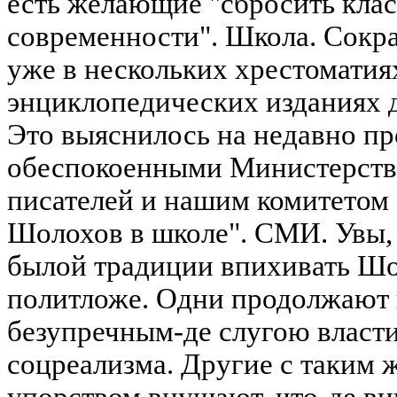
есть желающие "сбросить клас
современности". Школа. Сокра
уже в нескольких хрестоматия
энциклопедических изданиях д
Это выяснилось на недавно п
обеспокоенными Министерств
писателей и нашим комитетом 
Шолохов в школе". СМИ. Увы,
былой традиции впихивать Шо
политложе. Одни продолжают 
безупречным-де слугою власти
соцреализма. Другие с таким 
упорством внушают, что-де в