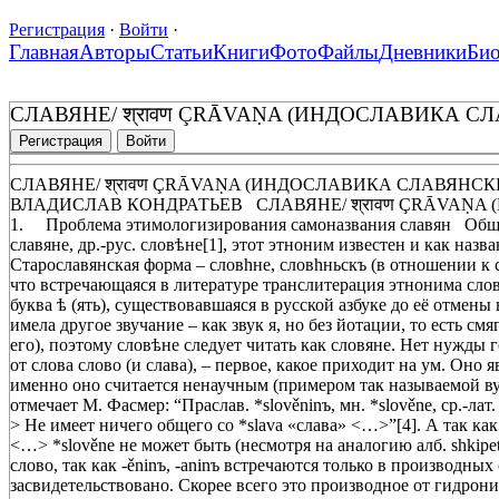
Регистрация
·
Войти
·
Главная
Авторы
Статьи
Книги
Фото
Файлы
Дневники
Би
СЛАВЯНЕ/ श्रावण ÇRĀVAṆA (ИНДОСЛАВИКА 
Регистрация
Войти
СЛАВЯНЕ/ श्रावण ÇRĀVAṆA (ИНДОСЛАВИКА СЛАВЯНС
ВЛАДИСЛАВ КОНДРАТЬЕВ СЛАВЯНЕ/ श्रावण ÇRĀVAṆ
1. Проблема этимологизирования самоназвания славян Общим
славяне, др.-рус. словѣне[1], этот этноним известен и как назв
Старославянская форма – словhне, словhньскъ (в отношении к 
что встречающаяся в литературе транслитерация этнонима словѣ
буква ѣ (ять), существовавшаяся в русской азбуке до её отмены 
имела другое звучание – как звук я, но без йотации, то есть с
его), поэтому словѣне следует читать как словяне. Нет нужды 
от слова слово (и слава), – первое, какое приходит на ум. Оно
именно оно считается ненаучным (примером так называемой вул
отмечает М. Фасмер: “Праслав. *slověninъ, мн. *slověne, ср.-ла
> Не имеет ничего общего со *slava «слава» <…>”[4]. А так ка
<…> *slověne не может быть (несмотря на аналогию алб. shkipe
слово, так как -ěninъ, -aninъ встречаются только в производны
засвидетельствовано. Скорее всего это производное от гидрони