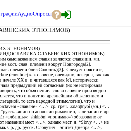
ографии
Аудио
Опросы
СЛАВЯНСКИХ ЭТНОНИМОВ)
КИХ ЭТНОНИМОВ)
A (ИНДОСЛАВИКА СЛАВЯНСКИХ ЭТНОНИМОВ)
 самоназванием славян является: славянин, мн.
ание вост.-слав. племени вокруг Новгорода[2].
слав. племени близ Салоник)[3]. Следует пояснить,
не (словhне) как словене, очевидно, неверна, так как
в начале XX в. и читавшаяся как [e], исторически
мягчала предыдущий ей согласный (но не йотировала
говорить, что объяснение: слово словяне производно
 является, что и понятно, древнейшим объяснением и
ьгарной, то есть народной этимологии), что и
т. Sclaveni «славяне» <…> ср.-греч. Σϑλαβηνοί (мн.) <…
к “русск. -янин по аналогии римлянин, галичанин и др.
tár «албанцы»: shkipónj «понимаю») образовано от
х от названий мест <…>, однако мест. н. *Slovy <…> не
ма. Ср. др.-русск. Словутич – эпитет Днепра <…>,