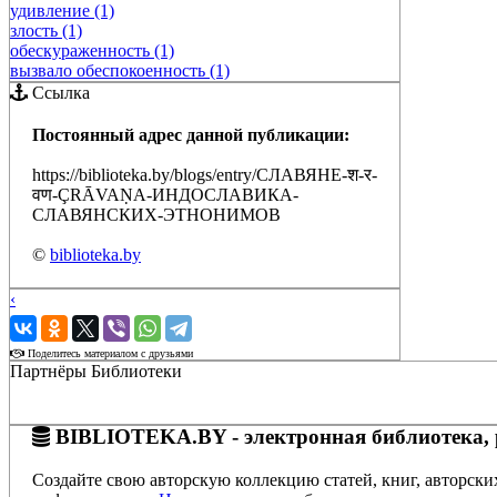
удивление (1)
злость (1)
обескураженность (1)
вызвало обеспокоенность (1)
Ссылка
Постоянный адрес данной публикации:
https://biblioteka.by/blogs/entry/СЛАВЯНЕ-श-र-
वण-ÇRĀVAṆA-ИНДОСЛАВИКА-
СЛАВЯНСКИХ-ЭТНОНИМОВ
©
biblioteka.by
‹
›
Поделитесь материалом с друзьями
Партнёры Библиотеки
BIBLIOTEKA.BY - электронная библиотека, 
Создайте свою авторскую коллекцию статей, книг, авторски