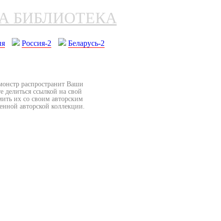
НА БИБЛИОТЕКА
ия
Россия-2
Беларусь-2
бмонстр распространит Ваши
е делиться ссылкой на свой
мить их со своим авторским
венной авторской коллекции.