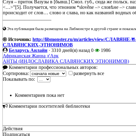
Слуя – приток Вазузы в [бывш.] Смол. губ., сюда же польск. наз
<…>”[5]. Получается, что этноним *slověne –> словѣне –> славя
происходит от слов… слово и слава, но как названий водных об
____________________
Эта публикация была размещена на Либмонстре в другой стране и показал
Источник:
http://libmonster.ru/m/articles/view/СЛАВ
СЛАВЯНСКИХ-ЭТНОНИМОВ
Беларусь Анлайн
·
3310 дней(я) назад
0
1986
Африканская Жанна д'Арк
АНТЫ (ИНДОСЛАВИКА СЛАВЯНСКИХ ЭТНОНИМОВ)
Комментарии профессиональных авторов:
Сортировка:
развернуть все
Показывать по:
Комментариев пока нет
Комментарии посетителей библиотеки
Действия
Подписаться