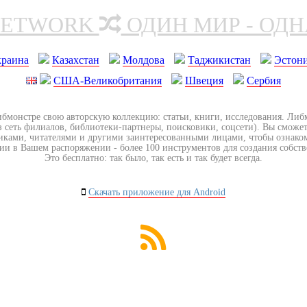
NETWORK
ОДИН МИР - ОД
краина
Казахстан
Молдова
Таджикистан
Эстон
США-Великобритания
Швеция
Сербия
ибмонстре свою авторскую коллекцию: статьи, книги, исследования. Ли
з сеть филиалов, библиотеки-партнеры, поисковики, соцсети). Вы сможет
иками, читателями и другими заинтересованными лицами, чтобы ознако
ии в Вашем распоряжении - более 100 инструментов для создания собст
Это бесплатно: так было, так есть и так будет всегда.
Скачать приложение для Android