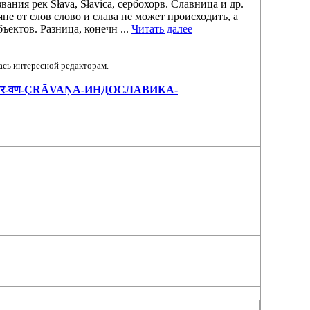
вания рек Słava, Słavica, сербохорв. Славница и др.
не от слов слово и слава не может происходить, а
ъектов. Разница, конечн ...
Читать далее
ась интересной редакторам.
ЯНЕ-श-र-वण-ÇRĀVAṆA-ИНДОСЛАВИКА-