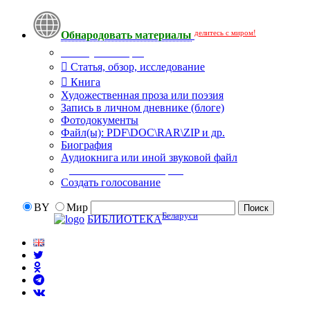
делитесь с миром!
Обнародовать материалы
Тип публикации
Статья, обзор, исследование
Книга
Художественная проза или поэзия
Запись в личном дневнике (блоге)
Фотодокументы
Файл(ы): PDF\DOC\RAR\ZIP и др.
Биография
Аудиокнига или иной звуковой файл
Дополнительные опции:
Создать голосование
BY
Мир
Беларуси
БИБЛИОТЕКА