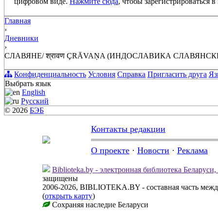
цифровом виде.
Нажмите сюда
, чтобы зарегистрироваться в 
Главная
›
Дневники
›
СЛАВЯНЕ/ श्रावण ÇRĀVAṆA (ИНДОСЛАВИКА СЛАВЯНС
Конфиденциальность
Условия
Справка
Пригласить друга
Яз
Выбрать язык
English
Русский
© 2026
БЭБ
Контакты редакции
О проекте
·
Новости
·
Реклама
Biblioteka.by - электронная библиотека Беларуси
защищены
2006-2026, BIBLIOTEKA.BY - составная часть меж
(
открыть карту
)
Сохраняя наследие Беларуси