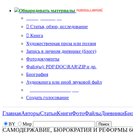
делитесь с миром!
Обнародовать материалы
Тип публикации
Статья, обзор, исследование
Книга
Художественная проза или поэзия
Запись в личном дневнике (блоге)
Фотодокументы
Файл(ы): PDF\DOC\RAR\ZIP и др.
Биография
Аудиокнига или иной звуковой файл
Дополнительные опции:
Создать голосование
Главная
Авторы
Статьи
Книги
Фото
Файлы
Дневники
Би
BY
Мир
САМОДЕРЖАВИЕ, БЮРОКРАТИЯ И РЕФОРМЫ 60-