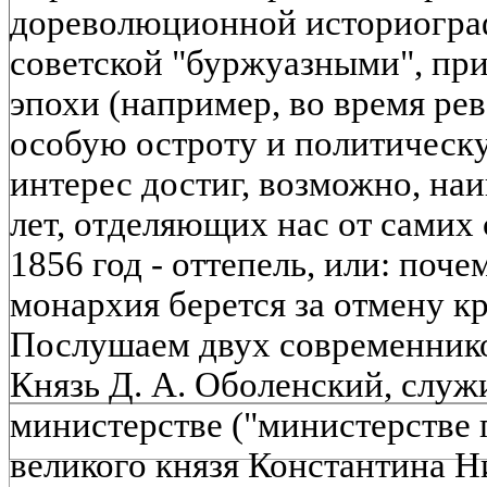
дореволюционной историограф
советской "буржуазными", пр
эпохи (например, во время рев
особую остроту и политическу
интерес достиг, возможно, наи
лет, отделяющих нас от самих
1856 год - оттепель, или: поч
монархия берется за отмену к
Послушаем двух современнико
Князь Д. А. Оболенский, слу
министерстве ("министерстве 
великого князя Константина Н