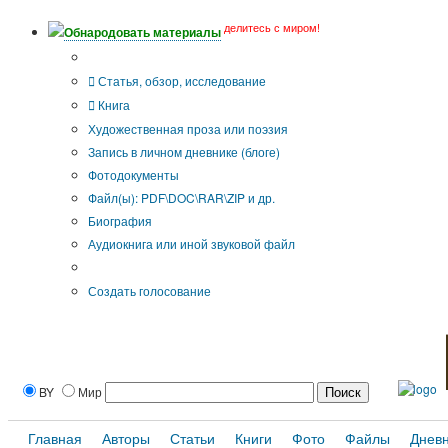
делитесь с миром!
Обнародовать материалы
Тип публикации
Статья, обзор, исследование
Книга
Художественная проза или поэзия
Запись в личном дневнике (блоге)
Фотодокументы
Файл(ы): PDF\DOC\RAR\ZIP и др.
Биография
Аудиокнига или иной звуковой файл
Дополнительные опции:
Создать голосование
BY
Мир
Главная
Авторы
Статьи
Книги
Фото
Файлы
Днев