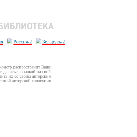
 БИБЛИОТЕКА
ия
Россия-2
Беларусь-2
бмонстр распространит Ваши
е делиться ссылкой на свой
мить их со своим авторским
венной авторской коллекции.