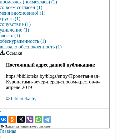
посмеялся (посмеялась) (1)
со всем согласен (1)
меня вдохновило! (1)
грусть (1)
сочувствие (1)
удивление (1)
злость (1)
обескураженность (1)
вызвало обеспокоенность (1)
Ссылка
Постоянный адрес данной публикации:
https://biblioteka.by/blogs/entry/Пролетая-над-
Куропатами-вечер-перед-сносом-крестов-в-
апреле-2019
©
biblioteka.by
‹
›
Поделитесь материалом с друзьями
Главная
›