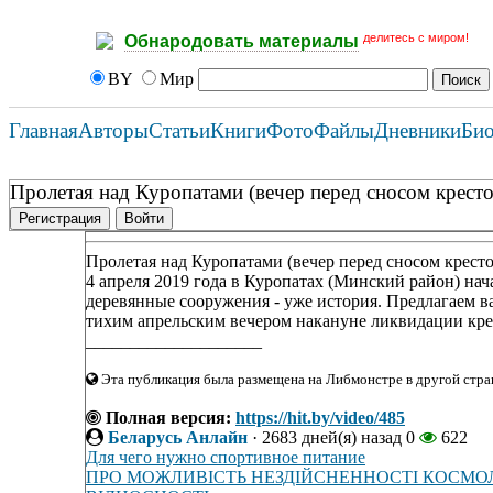
делитесь с миром!
Обнародовать материалы
BY
Мир
Главная
Авторы
Статьи
Книги
Фото
Файлы
Дневники
Би
Пролетая над Куропатами (вечер перед сносом кресто
Регистрация
Войти
Пролетая над Куропатами (вечер перед сносом кресто
4 апреля 2019 года в Куропатах (Минский район) нач
деревянные сооружения - уже история. Предлагаем 
тихим апрельским вечером накануне ликвидации крес
____________________
Эта публикация была размещена на Либмонстре в другой стран
Полная версия:
https://hit.by/video/485
Беларусь Анлайн
·
2683 дней(я) назад
0
622
Для чего нужно спортивное питание
ПРО МОЖЛИВІСТЬ НЕЗДІЙСНЕННОСТІ КОСМОЛО