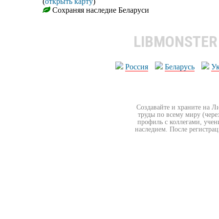
(
открыть карту
)
Сохраняя наследие Беларуси
LIBMONSTE
Россия
Беларусь
У
Создавайте и храните на Л
труды по всему миру (чере
профиль с коллегами, учен
наследием. После регистрац