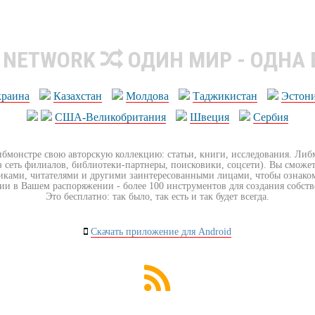
R NETWORK
ОДИН МИР - ОДНА
краина
Казахстан
Молдова
Таджикистан
Эстон
США-Великобритания
Швеция
Сербия
ибмонстре свою авторскую коллекцию: статьи, книги, исследования. Ли
з сеть филиалов, библиотеки-партнеры, поисковики, соцсети). Вы сможет
иками, читателями и другими заинтересованными лицами, чтобы ознако
ии в Вашем распоряжении - более 100 инструментов для создания собст
Это бесплатно: так было, так есть и так будет всегда.
Скачать приложение для Android