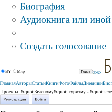
Биография
Аудиокнига или иной
Дополнительные оп
Создать голосование
Б
BY
Мир
Главная
Авторы
Статьи
Книги
Фото
Файлы
Дневники
Био
Проекты. &quot;Зеленому&quot; туризму - &quot;зел
Регистрация
Войти