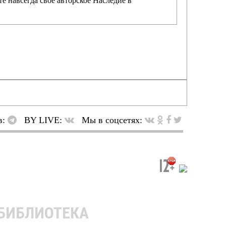
е навсегда своё авторское Наследие в
в:
BY LIVE:
Мы в соцсетях:
 БИБЛИОТЕКА