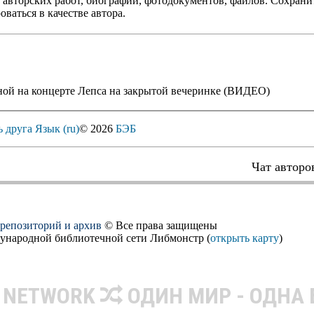
 авторских работ, биографий, фотодокументов, файлов. Сохранит
оваться в качестве автора.
ной на концерте Лепса на закрытой вечеринке (ВИДЕО)
ь друга
Язык (ru)
© 2026
БЭБ
Чат авторо
, репозиторий и архив
© Все права защищены
дународной библиотечной сети Либмонстр (
открыть карту
)
R NETWORK
ОДИН МИР - ОДНА