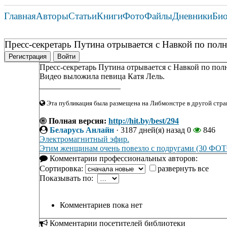
Главная
Авторы
Статьи
Книги
Фото
Файлы
Дневники
Би
Пресс-секретарь Путина отрывается с Навкой по пол
Регистрация
Войти
Пресс-секретарь Путина отрывается с Навкой по пол
Видео выложила певица Катя Лель.
____________________
Эта публикация была размещена на Либмонстре в другой стран
Полная версия:
http://hit.by/best/294
Беларусь Анлайн
·
3187 дней(я) назад
0
846
Электромагнитный эфир.
Этим женщинам очень повезло с подругами (30 ФО
Комментарии профессиональных авторов:
Сортировка:
развернуть все
Показывать по:
Комментариев пока нет
Комментарии посетителей библиотеки