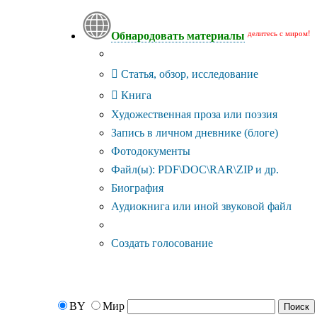
делитесь с миром!
Обнародовать материалы
Тип публикации
Статья, обзор, исследование
Книга
Художественная проза или поэзия
Запись в личном дневнике (блоге)
Фотодокументы
Файл(ы): PDF\DOC\RAR\ZIP и др.
Биография
Аудиокнига или иной звуковой файл
Дополнительные опции:
Создать голосование
BY
Мир