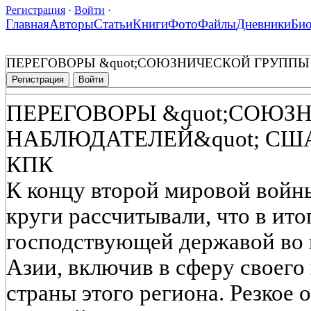
Регистрация
·
Войти
·
Главная
Авторы
Статьи
Книги
Фото
Файлы
Дневники
Би
ПЕРЕГОВОРЫ &quot;СОЮЗНИЧЕСКОЙ ГРУППЫ
Регистрация
Войти
ПЕРЕГОВОРЫ &quot;СОЮЗ
НАБЛЮДАТЕЛЕЙ&quot; СШ
КПК
К концу второй мировой войн
круги рассчитывали, что в ит
господствующей державой во в
Азии, включив в сферу своего
страны этого региона. Резкое