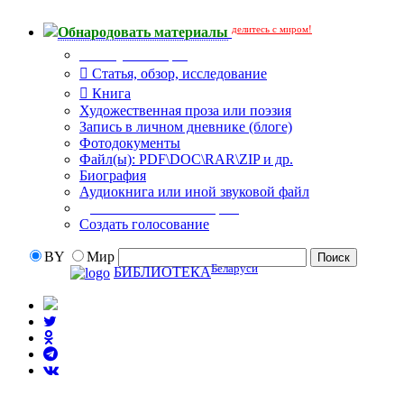
делитесь с миром!
Обнародовать материалы
Тип публикации
Статья, обзор, исследование
Книга
Художественная проза или поэзия
Запись в личном дневнике (блоге)
Фотодокументы
Файл(ы): PDF\DOC\RAR\ZIP и др.
Биография
Аудиокнига или иной звуковой файл
Дополнительные опции:
Создать голосование
BY
Мир
Беларуси
БИБЛИОТЕКА