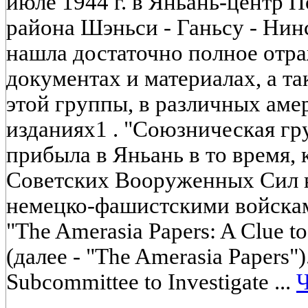
июле 1944 г. в Яньань-центр 
района Шэньси - Ганьсу - Нин
нашла достаточно полное отр
документах и материалах, а та
этой группы, в различных аме
изданиях1 . "Союзническая г
прибыла в Яньань в то время, 
Советских Вооруженных Сил в 
немецко-фашистскими войскам
"The Amerasia Papers: A Clue to
(далее - "The Amerasia Papers").
Subcommittee to Investigate ...
Ч
____________________