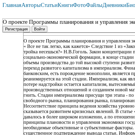
Главная
Авторы
Статьи
Книги
Фото
Файлы
Дневники
Би
О проекте Программы планирования и управления эк
Регистрация
Войти
О проекте Программы планирования и управления э
« Все не так легко, как кажется» Следствие 1 из «За
тройка несешься?» Н.В.Гоголь. Закон концентрации 
социально-экономической формации, в конце стадии
объемы производства до той высокой ступени развити
переход развитого капитализма в империализм. Фин
банковским, есть порождение монополии, является пр
реанимируется на этой стадии. Империализм, как яв
потере надстройки остается капитализм, вытесняем
производственных отношений и созданием новой мат
гнить. Стадии империализма присущи три этапа - п
свободного рынка, планирования рынка, планировани
Несоответствие принципа ведения хозяйства уровню
сказывается развитием кризисных явлений. В статье 
давалось в более широком изложении, а по отношени
принципы плановости и управления экономики госуда
необходимые объективные и субъективные факторы. С
существенное подтверждение вывода статьи. Инфор