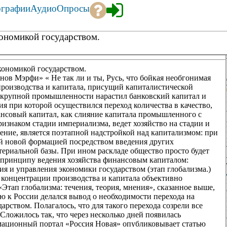
ографии
Аудио
Опросы
ономикой государством.
кономикой государством.
конов Мэрфи» « Не так ли и ты, Русь, что бойкая необгонимая
производства и капитала, присущий капиталистической
 крупной промышленности нарастил банковский капитал и
я при которой осуществился переход количества в качество,
ансовый капитал, как слияние капитала промышленного с
изнаком стадии империализма, ведет хозяйство на стадии и
ление, является поэтапной надстройкой над капитализмом: при
ый новой формацией посредством введения других
ериальной базы. При ином раскладе общество просто будет
о принципу ведения хозяйства финансовым капиталом:
я и управления экономики государством (этап глобализма.)
 концентрации производства и капитала объективно
«Этап глобализма: течения, теория, мнения», сказанное выше,
ю к России делался вывод о необходимости перехода на
рством. Полагалось, что для такого перехода созрели все
ложилось так, что через несколько дней появилась
мационный портал «Россия Новая» опубликовывает статью