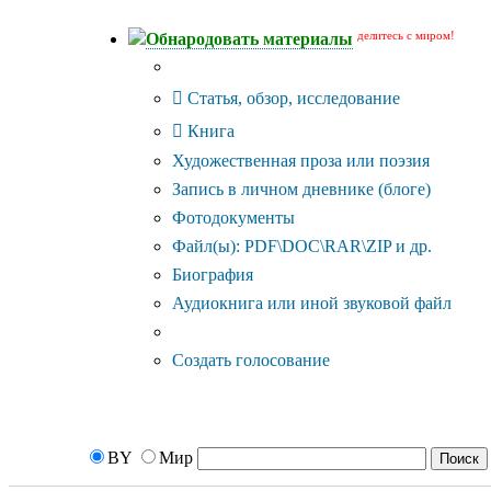
делитесь с миром!
Обнародовать материалы
Тип публикации
Статья, обзор, исследование
Книга
Художественная проза или поэзия
Запись в личном дневнике (блоге)
Фотодокументы
Файл(ы): PDF\DOC\RAR\ZIP и др.
Биография
Аудиокнига или иной звуковой файл
Дополнительные опции:
Создать голосование
BY
Мир