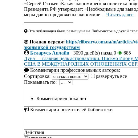
«Сергей Глазьев :Какая экономическая политика под
Президента РФ утверждает: «Необходимые для выво
меры давно предложены экономиче ...
Читать далее
____________________
Эта публикация была размещена на Либмонстре в другой стран
Полная версия:
http://elibrary.com.ua/m/artic
эконмикой-государством
Беларусь Анлайн
·
3090 дней(я) назад
0
685
Луна — главная цель астронавтики. Письмо Илону 
США В МЕЖДУНАРОДНЫХ ОТНОШЕНИЯХ СЕРЕ
Комментарии профессиональных авторов:
Сортировка:
развернуть все
Показывать по:
Комментариев пока нет
Комментарии посетителей библиотеки
Действия