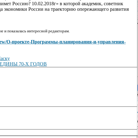
нимет Россию? 10.02.2018г» в которой академик, советник
да экономики России на траекторию опережающего развития
е и показалась интересной редакторам.
les/view/О-проекте-Программы-планирования-и-управления-
Маску
ДИНЫ 70-Х ГОДОВ