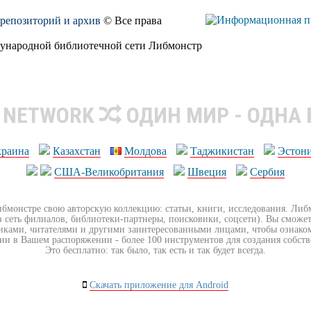
, репозиторий и архив
© Все права
дународной библиотечной сети Либмонстр
R NETWORK
ОДИН МИР - ОДНА
краина
Казахстан
Молдова
Таджикистан
Эстон
США-Великобритания
Швеция
Сербия
ибмонстре свою авторскую коллекцию: статьи, книги, исследования. Ли
з сеть филиалов, библиотеки-партнеры, поисковики, соцсети). Вы сможет
иками, читателями и другими заинтересованными лицами, чтобы ознако
ии в Вашем распоряжении - более 100 инструментов для создания собст
Это бесплатно: так было, так есть и так будет всегда.
Скачать приложение для Android