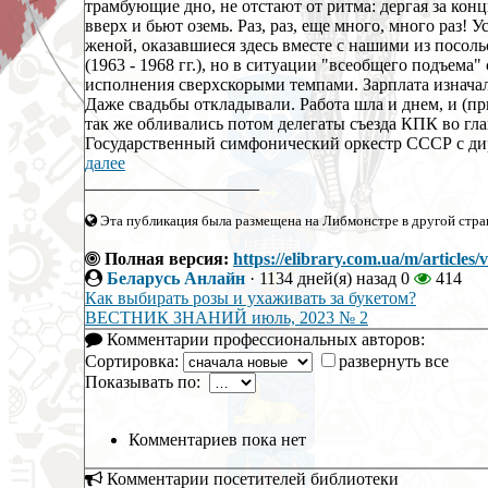
трамбующие дно, не отстают от ритма: дергая за кон
вверх и бьют оземь. Раз, раз, еще много, много раз!
женой, оказавшиеся здесь вместе с нашими из посольс
(1963 - 1968 гг.), но в ситуации "всеобщего подъема
исполнения сверхскорыми темпами. Зарплата изначал
Даже свадьбы откладывали. Работа шла и днем, и (при
так же обливались потом делегаты съезда КПК во гл
Государственный симфонический оркестр СССР с дир
далее
____________________
Эта публикация была размещена на Либмонстре в другой стран
Полная версия:
https://elibrary.com.ua/m/art
Беларусь Анлайн
·
1134 дней(я) назад
0
414
Как выбирать розы и ухаживать за букетом?
ВЕСТНИК ЗНАНИЙ июль, 2023 № 2
Комментарии профессиональных авторов:
Сортировка:
развернуть все
Показывать по:
Комментариев пока нет
Комментарии посетителей библиотеки