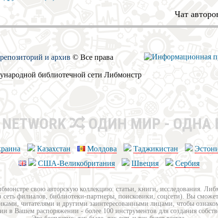
Чат авторо
, репозиторий и архив
© Все права
дународной библиотечной сети Либмонстр
R NETWORK
ОДИН МИР - ОДНА
краина
Казахстан
Молдова
Таджикистан
Эстон
США-Великобритания
Швеция
Сербия
ибмонстре свою авторскую коллекцию: статьи, книги, исследования. Ли
з сеть филиалов, библиотеки-партнеры, поисковики, соцсети). Вы сможет
иками, читателями и другими заинтересованными лицами, чтобы ознако
ии в Вашем распоряжении - более 100 инструментов для создания собст