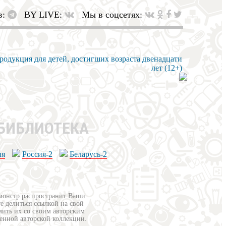
в:
BY LIVE:
Мы в соцсетях:
 БИБЛИОТЕКА
ия
Россия-2
Беларусь-2
бмонстр распространит Ваши
е делиться ссылкой на свой
мить их со своим авторским
венной авторской коллекции.