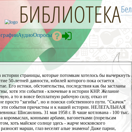
БИБЛИОТЕКА
Бел
ографии
Аудио
Опросы
рии страницы, которые потомкам хотелось бы вычеркнуть
тие 50-летней давности, юбилей которого пока остается
тае. Его истоки, обстоятельства, последствия как бы застланы
тны, хотя эти события - ключевые в истории КНР. Желание
вую, а то и вовсе бесплатную рабочую силу, отказ от
е просто "загибы", но и поиски собственного пути. "Скачок"
ит, эти события причастны и к нашей истории. НЕЛЕГАЛЬНАЯ
: Шисанлинь. 31 мая 1958 г. В чаше котлована - 100 тыс.
на коромыслах, конными арбами, вагонетками (порельсам
гом, хоть майское солнце здесь - жарче московского
 разносят марши, глаз веселят алые знамена! Даже парни,