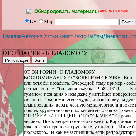
делитесь с миром!
Обнародовать материалы
BY
Мир
Главная
Авторы
Статьи
Книги
Фото
Файлы
Дневники
Би
ОТ ЭЙФОРИИ - К ГЛАДОМОРУ
Регистрация
Войти
ОТ ЭЙФОРИИ - К ГЛАДОМОРУ
ВОСПОМИНАНИЯ О "БОЛЬШОМ СКАЧКЕ" Есть в исто
или хотя бы позабыть. Очередной тому пример - собы
неотмеченным: "большой скачок" 1958 - 1959 гг. в Ки
туманом, познания о нем даже у китайцев поверхнос
свершить "экономическое чудо", делая ставку на деше
планирования, вера в черную металлургию и прочее н
повлек крушение советско-китайского союза - знач
СТРОЙКА ЗАПРЕЩЕННОГО "СКАЧКА" Строки дневника
человек! Все в непрестанном движении. Корзинами 
узкоколеек) переносят грунт к телу плотины. Иные бе
июльского... И как не заспешишь, если репродукторы