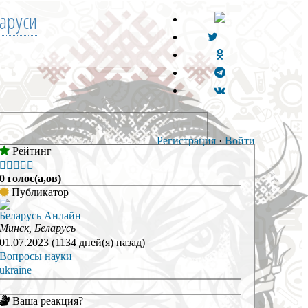
аруси
Регистрация
·
Войти
Рейтинг





0 голос(а,ов)
Публикатор
Беларусь Анлайн
Минск, Беларусь
01.07.2023 (1134 дней(я) назад)
Вопросы науки
ukraine
Ваша реакция?