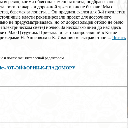
цы веревок, коими обвязана каменная плита, подбрасывают
 Усталости от жары и дорожной тряски как не бывало! Мы с
тва, беремся за лопаты. ...Он предназначался для 3-й пятилетки
" столичные власти реквизировали проект для досрочного
ьно не предусматривалась, но от добровольцев отбою не было.
 электрическом свете) ночью. За несколько дней до нас здесь
аве с Мао Цзэдуном. Приезжал и гастролировавший в Китае
ижерами Н. Аносовым и К. Ивановым: сыграв строи ...
Читать
е и показалась интересной редакторам.
icles/view/ОТ-ЭЙФОРИИ-К-ГЛАДОМОРУ