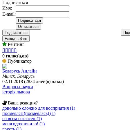
Подписаться
Имя:
E-mail:
Подписаться
Под
Назад в блог
Рейтинг





0 голос(а,ов)
Публикатор
Беларусь Анлайн
Минск, Беларусь
02.11.2018 (2834 дней(я) назад)
Вопросы науки
історія львова
Ваша реакция?
довольно сложно для восприятия (1)
посмеялся (посмеялась) (1)
со всем согласен (1)
меня вдохновило! (1)
грусть (1)