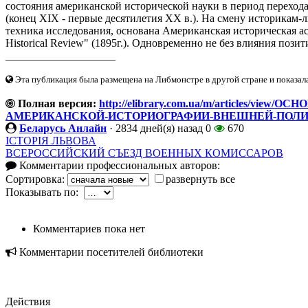
состояния американской исторической науки в период перехода
(конец XIX - первые десятилетия XX в.). На смену историкам-
техника исследования, основана Американская историческая ас
Historical Review" (1895г.). Одновременно не без влияния позит
____________________
Эта публикация была размещена на Либмонстре в другой стране и показал
Полная версия:
http://elibrary.com.ua/m/articles/v
АМЕРИКАНСКОЙ-ИСТОРИОГРАФИИ-ВНЕШНЕЙ-ПОЛ
Беларусь Анлайн
·
2834 дней(я) назад
0
670
ІСТОРІЯ ЛЬВОВА
ВСЕРОССИЙСКИЙ СЪЕЗД ВОЕННЫХ КОМИССАРОВ
Комментарии профессиональных авторов:
Сортировка:
развернуть все
Показывать по:
Комментариев пока нет
Комментарии посетителей библиотеки
Действия