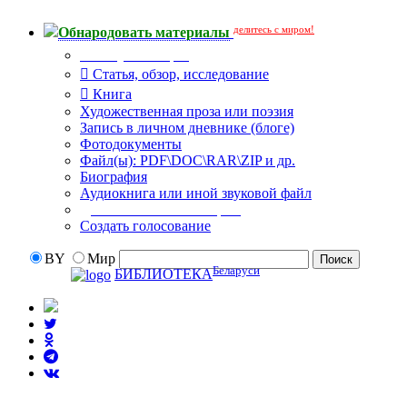
делитесь с миром!
Обнародовать материалы
Тип публикации
Статья, обзор, исследование
Книга
Художественная проза или поэзия
Запись в личном дневнике (блоге)
Фотодокументы
Файл(ы): PDF\DOC\RAR\ZIP и др.
Биография
Аудиокнига или иной звуковой файл
Дополнительные опции:
Создать голосование
BY
Мир
Беларуси
БИБЛИОТЕКА