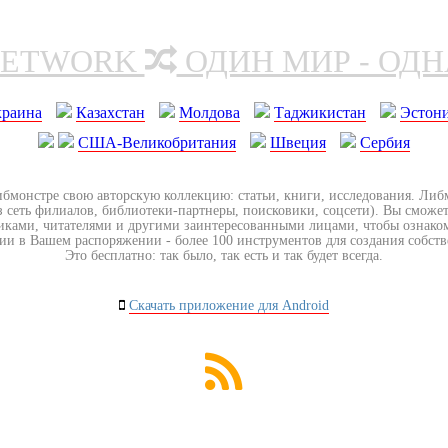
NETWORK
ОДИН МИР - ОД
краина
Казахстан
Молдова
Таджикистан
Эстон
США-Великобритания
Швеция
Сербия
ибмонстре свою авторскую коллекцию: статьи, книги, исследования. Ли
з сеть филиалов, библиотеки-партнеры, поисковики, соцсети). Вы сможет
иками, читателями и другими заинтересованными лицами, чтобы ознако
ии в Вашем распоряжении - более 100 инструментов для создания собст
Это бесплатно: так было, так есть и так будет всегда.
Скачать приложение для Android