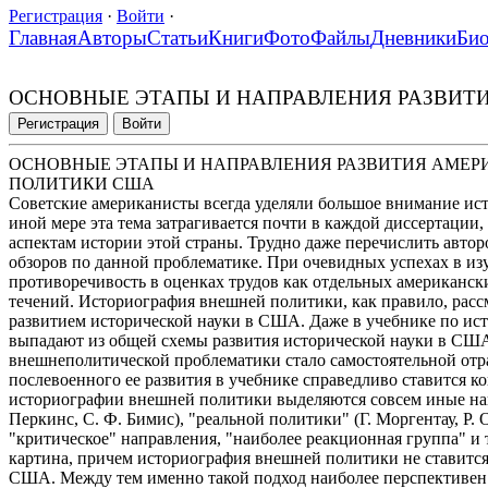
Регистрация
·
Войти
·
Главная
Авторы
Статьи
Книги
Фото
Файлы
Дневники
Би
ОСНОВНЫЕ ЭТАПЫ И НАПРАВЛЕНИЯ РАЗВИТ
Регистрация
Войти
ОСНОВНЫЕ ЭТАПЫ И НАПРАВЛЕНИЯ РАЗВИТИЯ АМЕ
ПОЛИТИКИ США
Советские американисты всегда уделяли большое внимание и
иной мере эта тема затрагивается почти в каждой диссертации
аспектам истории этой страны. Трудно даже перечислить авто
обзоров по данной проблематике. При очевидных успехах в из
противоречивость в оценках трудов как отдельных американски
течений. Историография внешней политики, как правило, рассм
развитием исторической науки в США. Даже в учебнике по ис
выпадают из общей схемы развития исторической науки в США.
внешнеполитической проблематики стало самостоятельной отра
послевоенного ее развития в учебнике справедливо ставится к
историографии внешней политики выделяются совсем иные нап
Перкинс, С. Ф. Бимис), "реальной политики" (Г. Моргентау, Р. 
"критическое" направления, "наиболее реакционная группа" и т.
картина, причем историография внешней политики не ставится
США. Между тем именно такой подход наиболее перспективен.