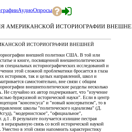
ографии
Аудио
Опросы
ИЯ АМЕРИКАНСКОЙ ИСТОРИОГРАФИИ ВНЕШНЕ
РИКАНСКОЙ ИСТОРИОГРАФИИ ВНЕШНЕЙ
сториографии внешней политики США. В той или
, статье и книге, посвященной внешнеполитическим
ров специальных историографических исследований и
учении этой сложной проблематики бросается в глаза
х историков, так и целых направлений, школ и
атривается самостоятельно, вне связи с общим
ториографии внешнеполитические разделы несколько
 Не случайно их автор подчеркивает, что "изучение
слью буржуазной исторической науки". Если в центр
онцепция "консенсуса" и "новый консерватизм", то в
равления: школы "политического идеализма" (Д.
Осгуд), "модернистское", "официальное",
 д.1 . В результате получается излишне пестрая
 в неразрывную связь со всей исторической наукой
 Уместно в этой связи напомнить характеристику