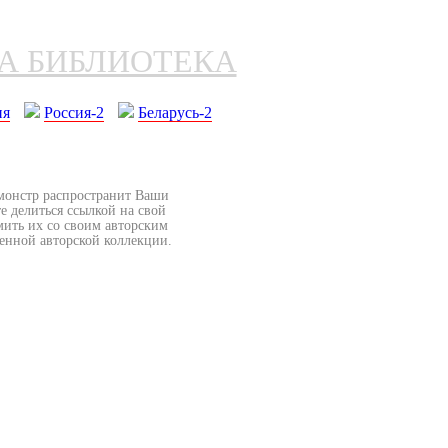
НА БИБЛИОТЕКА
ия
Россия-2
Беларусь-2
бмонстр распространит Ваши
е делиться ссылкой на свой
мить их со своим авторским
венной авторской коллекции.