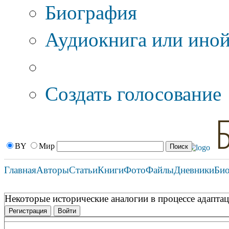
Биография
Аудиокнига или иной
Дополнительные оп
Создать голосование
BY
Мир
Главная
Авторы
Статьи
Книги
Фото
Файлы
Дневники
Би
Некоторые исторические аналогии в процессе адапта
Регистрация
Войти