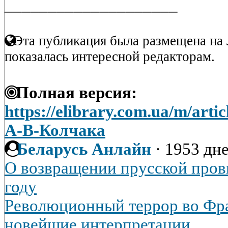
____________________
Эта публикация была размещена на 
показалась интересной редакторам.
Полная версия:
https://elibrary.com.ua/m/art
А-В-Колчака
Беларусь Анлайн
·
1953 дне
О возвращении прусской пров
году
Революционный террор во Фра
новейшие интерпретации