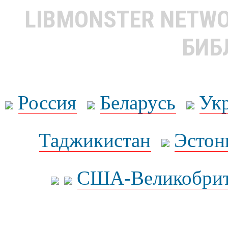
LIBMONSTER NETW
БИБ
Россия
Беларусь
Ук
Таджикистан
Эстон
США-Великобрит