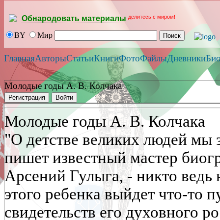
делитесь с миром!
Обнародовать материалы
BY
Мир
Главная
Авторы
Статьи
Книги
Фото
Файлы
Дневники
Би
Молодые годы А. В. Колчака
Регистрация
Войти
Молодые годы А. В. Колчака
"О детстве великих людей мы з
пишет известный мастер биог
Арсений Гулыга, - никто ведь 
этого ребенка выйдет что-то п
свидетельств его духовного ро