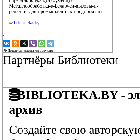
https://biblioteka.by/blogs/entry/
Металлообработка-в-Беларуси-вызовы-и-
решения-для-промышленных-предприятий
©
biblioteka.by
‹
›
Поделитесь материалом с друзьями
Партнёры Библиотеки
BIBLIOTEKA.BY - эле
архив
Создайте свою авторскую