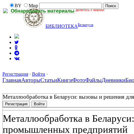
BY
Мир
делитесь с миром!
Обнародовать материалы
Беларуси
БИБЛИОТЕКА
Регистрация
·
Войти
·
Главная
Авторы
Статьи
Книги
Фото
Файлы
Дневники
Би
Металлообработка в Беларуси: вызовы и решения д
Регистрация
Войти
Металлообработка в Беларуси:
промышленных предприятий