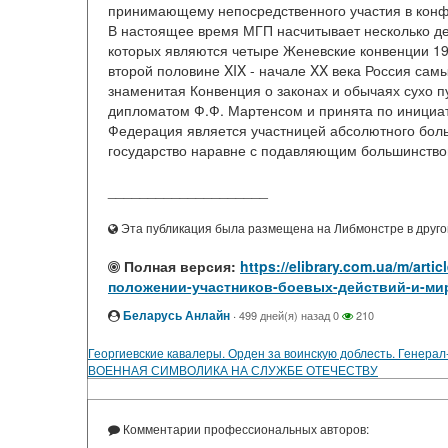
принимающему непосредственного участия в конф
В настоящее время МГП насчитывает несколько де
которых являются четыре Женевские конвенции 194
второй половине XIX - начале XX века Россия сам
знаменитая Конвенция о законах и обычаях сухо
дипломатом Ф.Ф. Мартенсом и принята по инициат
Федерация является участницей абсолютного бо
государство наравне с подавляющим большинством 
____________________
Эта публикация была размещена на Либмонстре в другой
Полная версия:
https://elibrary.com.ua/m/ar
положении-участников-боевых-действий-и-ми
Беларусь Анлайн
·
499 дней(я) назад
0
210
Георгиевские кавалеры. Орден за воинскую доблесть. Генер
ВОЕННАЯ СИМВОЛИКА НА СЛУЖБЕ ОТЕЧЕСТВУ
Комментарии профессиональных авторов: