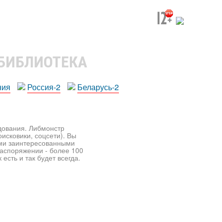
 БИБЛИОТЕКА
ния
Россия-2
Беларусь-2
едования. Либмонстр
исковики, соцсети). Вы
ими заинтересованными
распоряжении - более 100
есть и так будет всегда.