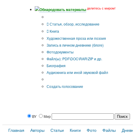
делитесь с миром!
Обнародовать материалы
Тип публикации
Статья, обзор, исследование
Книга
Художественная проза или поэзия
Запись в личном дневнике (блоге)
Фотодокументы
Файл(ы): PDF\DOC\RAR\ZIP и др.
Биография
Аудиокнига или иной звуковой файл
Дополнительные опции:
Создать голосование
BY
Мир
Главная
Авторы
Статьи
Книги
Фото
Файлы
Днев