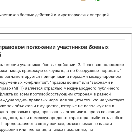
астников боевых действий и миротворческих операций
правовом положении участников боевых
й
ложении участников боевых действии, 2. Правовое положение
ежит мощь вражескую сокрушать, а не безоружных поражать ".
ств регламентируется принципами и нормами международною
ооруженных конфликтов", "правом войны" или "законами и
право (МГП) является отраслью международного публичного
фликта ко всем противоборствующим сторонам в равной
международно- правовых норм для защиты тех, кто не участвует
кже тех объектов и имущества, которые не используются в
одно-правовых норм, призванных ограничить право воюющих
ародного, так и немеждународного характера, выбирать любые
ГП предоставляет защиту воинам, оказавшимся во власти
крушения или пленения, а также населению, не