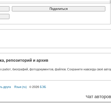
Поделиться
ка, репозиторий и архив
ких работ, биографий, фотодокументов, файлов. Сохраните навсегда своё авт
ть друга
Язык (ru)
© 2026
БЭБ
Чат авторо