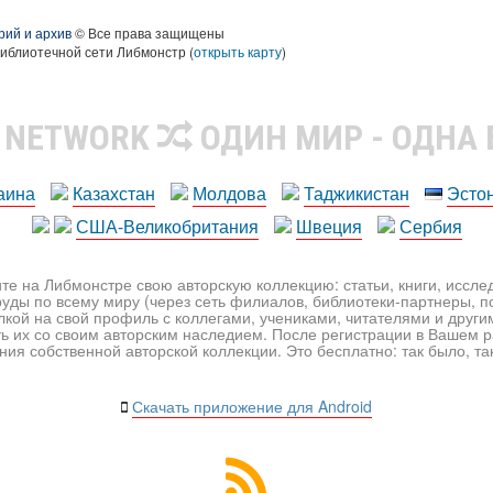
рий и архив
© Все права защищены
библиотечной сети Либмонстр (
открыть карту
)
R NETWORK
ОДИН МИР - ОДНА
аина
Казахстан
Молдова
Таджикистан
Эсто
США-Великобритания
Швеция
Сербия
те на Либмонстре свою авторскую коллекцию: статьи, книги, иссл
уды по всему миру (через сеть филиалов, библиотеки-партнеры, по
лкой на свой профиль с коллегами, учениками, читателями и друг
ь их со своим авторским наследием. После регистрации в Вашем 
ия собственной авторской коллекции. Это бесплатно: так было, так 
Скачать приложение для Android