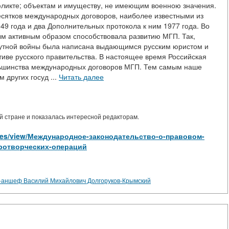
ликте; объектам и имуществу, не имеющим военною значения.
сятков международных договоров, наиболее известными из
9 года и два Дополнительных протокола к ним 1977 года. Во
ым активным образом способствовала развитию МГП. Так,
 путной войны была написана выдающимся русским юристом и
иве русского правительства. В настоящее время Российская
льшинства международных договоров МГП. Тем самым наше
других госуд ...
Читать далее
 стране и показалась интересной редакторам.
ticles/view/Международное-законодательство-о-правовом-
ротворческих-операций
ал-аншеф Василий Михайлович Долгоруков-Крымский