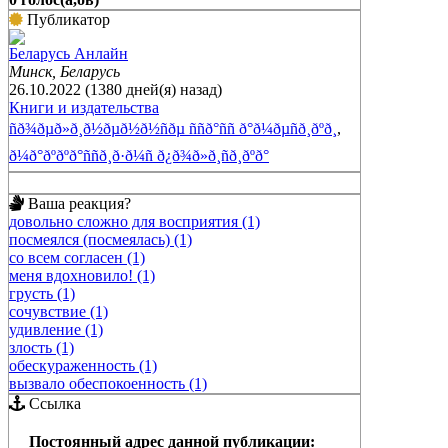
Публикатор
Беларусь Анлайн
Минск, Беларусь
26.10.2022 (1380 дней(я) назад)
Книги и издательства
ñð¾ðµð»ð¸ð½ðµð½ð½ñðµ ññð°ññ ð°ð¼ðµñð¸ðºð¸
,
ð¼ð°ðºðºð°ññð¸ð·ð¼ñ ð¿ð¾ð»ð¸ñð¸ðºð°
Ваша реакция?
довольно сложно для восприятия (1)
посмеялся (посмеялась) (1)
со всем согласен (1)
меня вдохновило! (1)
грусть (1)
сочувствие (1)
удивление (1)
злость (1)
обескураженность (1)
вызвало обеспокоенность (1)
Ссылка
Постоянный адрес данной публикации: