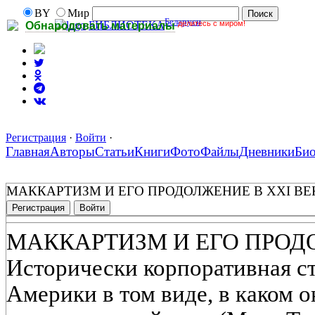
BY
Мир
Беларуси
делитесь с миром!
БИБЛИОТЕКА
Обнародовать материалы
Регистрация
·
Войти
·
Главная
Авторы
Статьи
Книги
Фото
Файлы
Дневники
Би
МАККАРТИЗМ И ЕГО ПРОДОЛЖЕНИЕ В XXI ВЕ
Регистрация
Войти
МАККАРТИЗМ И ЕГО ПРОДО
Исторически корпоративная 
Америки в том виде, в каком 