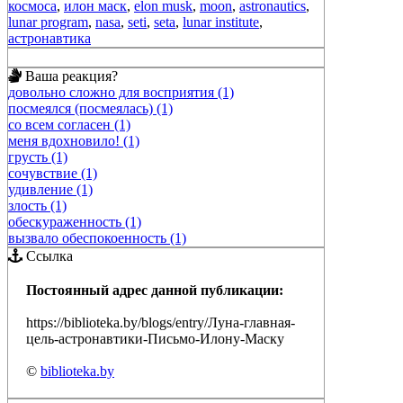
космоса
,
илон маск
,
elon musk
,
moon
,
astronautics
,
lunar program
,
nasa
,
seti
,
seta
,
lunar institute
,
астронавтика
Ваша реакция?
довольно сложно для восприятия (1)
посмеялся (посмеялась) (1)
со всем согласен (1)
меня вдохновило! (1)
грусть (1)
сочувствие (1)
удивление (1)
злость (1)
обескураженность (1)
вызвало обеспокоенность (1)
Ссылка
Постоянный адрес данной публикации:
https://biblioteka.by/blogs/entry/Луна-главная-
цель-астронавтики-Письмо-Илону-Маску
©
biblioteka.by