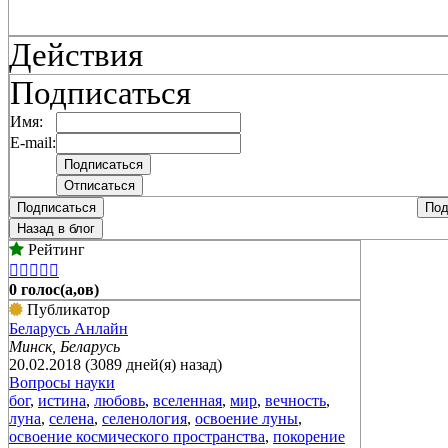
Действия
Подписаться
Имя:
E-mail:
Подписаться
Под
Назад в блог
Рейтинг





0 голос(а,ов)
Публикатор
Беларусь Анлайн
Минск, Беларусь
20.02.2018 (3089 дней(я) назад)
Вопросы науки
бог
,
истина
,
любовь
,
вселенная
,
мир
,
вечность
,
луна
,
селена
,
селенология
,
освоение луны
,
освоение космического пространства
,
покорение