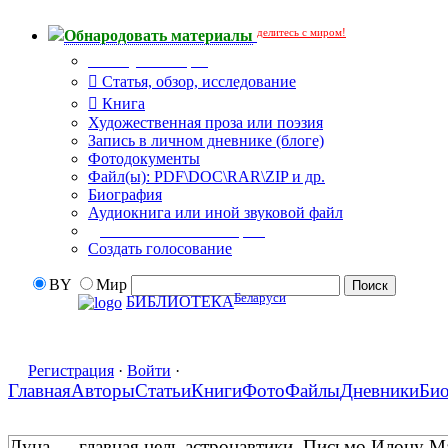
делитесь с миром!
Обнародовать материалы
Тип публикации
Статья, обзор, исследование
Книга
Художественная проза или поэзия
Запись в личном дневнике (блоге)
Фотодокументы
Файл(ы): PDF\DOC\RAR\ZIP и др.
Биография
Аудиокнига или иной звуковой файл
Дополнительные опции:
Создать голосование
BY
Мир
Беларуси
БИБЛИОТЕКА
Регистрация
·
Войти
·
Главная
Авторы
Статьи
Книги
Фото
Файлы
Дневники
Би
Луна — главная цель астронавтики. Письмо Илону М