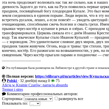
эта ночь продолжает волновать нас так же сильно, как и наши
древность Задолго до того, как на Руси появились первые церк
праздник, посвящённый богу плодородия Купале. Это был моме
земля соединялись в едином порыве. Люди верили, что в эту 
встретить русалок, леших, а если повезёт — увидеть цветущий 
очищающими, способными сжечь болезни и смыть грехи. Имен
прыжки через костёр и купание в реках и озёрах. С приходом 
трансформировался. Церковь связала его с днём Иоанна Крест
воду. Так языческое Купалье стало Иваном Купалой — празднико
— с хороводом. Это удивительное слияние двух миров, двух эпо
праздник таким живучим. Огонь, вода и травы: три стихии, тр
конечно, костёр. Его разжигали на возвышенностях, у рек, на п
священным. Через костёр прыгали парами и поодиночке — счита
____________________
Эта публикация была размещена на Либмонстре в другой стране и показал
Полная версия:
https://elibrary.pl/m/articles/view/Купальск
Polski
·
32 дней(я) назад
0
75
Alicja w Krainie Czarów: narracja absurdu
Tremor i stres
Комментарии профессиональных авторов:
Сортировка:
развернуть все
Показывать по: