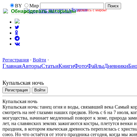
BY
Мир
Беларуси
делитесь с миром!
БИБЛИОТЕКА
Обнародовать материалы
Регистрация
·
Войти
·
Главная
Авторы
Статьи
Книги
Фото
Файлы
Дневники
Би
Купальская ночь
Регистрация
Войти
Купальская ночь
Купальская ночь: танец огня и воды, связавший века Самый кор
смотреть на неё глазами наших предков. Ночь с 6 на 7 июля, ко
могущества, начинает медленный поворот к зиме, природа зами
лет, на славянских землях зажигаются костры, плетутся венки 
праздник, в котором языческая древность переплелась с христ
союз. Но что остаётся от этого праздника сегодня, когда мы ж