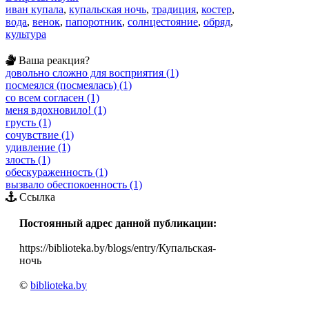
иван купала
,
купальская ночь
,
традиция
,
костер
,
вода
,
венок
,
папоротник
,
солнцестояние
,
обряд
,
культура
Ваша реакция?
довольно сложно для восприятия (1)
посмеялся (посмеялась) (1)
со всем согласен (1)
меня вдохновило! (1)
грусть (1)
сочувствие (1)
удивление (1)
злость (1)
обескураженность (1)
вызвало обеспокоенность (1)
Ссылка
Постоянный адрес данной публикации:
https://biblioteka.by/blogs/entry/Купальская-
ночь
©
biblioteka.by