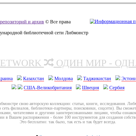
, репозиторий и архив
© Все права
дународной библиотечной сети Либмонстр
NETWORK
ОДИН МИР - ОД
краина
Казахстан
Молдова
Таджикистан
Эстон
США-Великобритания
Швеция
Сербия
ибмонстре свою авторскую коллекцию: статьи, книги, исследования. Ли
з сеть филиалов, библиотеки-партнеры, поисковики, соцсети). Вы сможет
иками, читателями и другими заинтересованными лицами, чтобы ознако
ии в Вашем распоряжении - более 100 инструментов для создания собст
Это бесплатно: так было, так есть и так будет всегда.