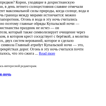
х предков? Корни, уходящие в дохристианскую
ви, в день летнего солнцестояния славяне отмечали
нт максимальной силы природы, когда солнце, вода и
ночь граница между мирами истончается: можно
папоротник. Огонь и вода в эту ночь считались
но поэтому главные обряды Купальской ночи —
христианства праздник не исчез — он
ителя, который также символизирует очищение через
м, в котором крест соседствует с берёзкой, а молитва
х, двух систем верований, которое и сделало
и символа Главный атрибут Купальской ночи — это,
ерекрёстках дорог. Огонь в эту ночь считался почти
лось, что это сжига ...
Read more
ась интересной редакторам.
ая-ночь