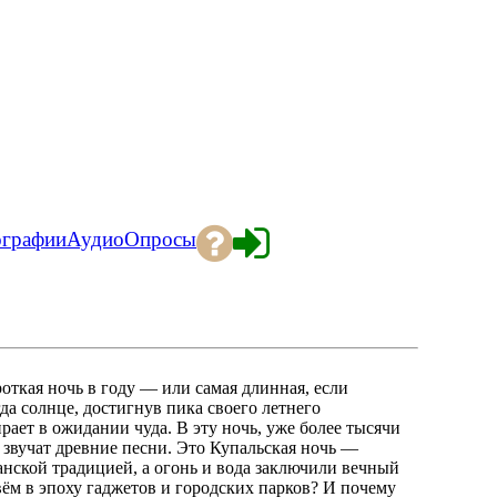
ографии
Аудио
Опросы
откая ночь в году — или самая длинная, если
гда солнце, достигнув пика своего летнего
рает в ожидании чуда. В эту ночь, уже более тысячи
и звучат древние песни. Это Купальская ночь —
ианской традицией, а огонь и вода заключили вечный
ивём в эпоху гаджетов и городских парков? И почему