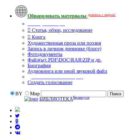
делитесь с миром!
Обнародовать материалы
Тип публикации
Статья, обзор, исследование
Книга
Художественная проза или поэзия
Запись в личном дневнике (блоге)
Фотодокументы
Файл(ы): PDF\DOC\RAR\ZIP и др.
Биография
Аудиокнига или иной звуковой файл
Дополнительные опции:
Создать голосование
BY
Мир
Беларуси
БИБЛИОТЕКА