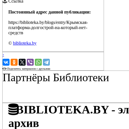
Ссылка
Постоянный адрес данной публикации:
https://biblioteka.by/blogs/entry/Крымская-
платформа-долгострой-на-который-нет-
средств
©
biblioteka.by
‹
›
Поделитесь материалом с друзьями
Партнёры Библиотеки
BIBLIOTEKA.BY - эле
архив