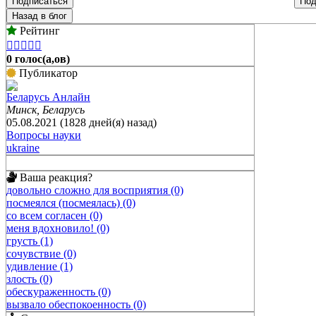
Подписаться
Под
Назад в блог
Рейтинг





0 голос(а,ов)
Публикатор
Беларусь Анлайн
Минск, Беларусь
05.08.2021 (1828 дней(я) назад)
Вопросы науки
ukraine
Ваша реакция?
довольно сложно для восприятия (0)
посмеялся (посмеялась) (0)
со всем согласен (0)
меня вдохновило! (0)
грусть (1)
сочувствие (0)
удивление (1)
злость (0)
обескураженность (0)
вызвало обеспокоенность (0)