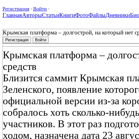
Регистрация
·
Войти
·
Главная
Авторы
Статьи
Книги
Фото
Файлы
Дневники
Би
Крымская платформа – долгострой, на который нет с
Регистрация
Войти
Крымская платформа – долгост
средств
Близится саммит Крымская пл
Зеленского, появление которо
официальной версии из-за кор
собралось хоть сколько-нибуд
участников. В этот раз подгот
ходом, назначена дата 23 авгус