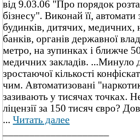
вiд 9.03.06 "Про порядок розт
бiзнесу". Виконай її, автомати
будинкiв, дитячих, медичних, 
банкiв, органiв державної влад
метро, на зупинках i ближче 50
медичних закладiв. ...Минуло д
зростаючої кiлькостi конфiскат
чим. Автоматизованi "наркоти
зазивають у тисячах точках. 
лiцензiї за 150 тисяч євро? Д
...
Читать далее
____________________