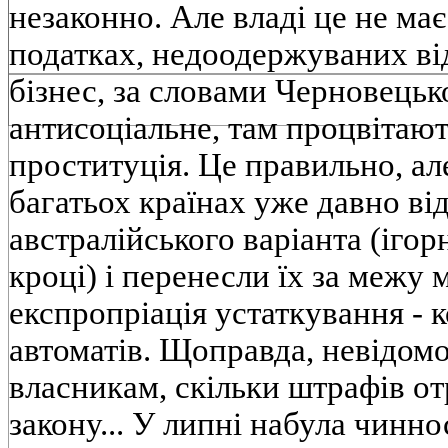
незаконно. Але владi це не має
податках, недоодержуваних вiд
бiзнес, за словами Черновецьк
антисоцiальне, там процвiтают
проституцiя. Це правильно, ал
багатьох країнах уже давно вi
австралiйського варiанта (iго
кроцi) i перенесли їх за межу 
експропрiацiя устаткування - 
автоматiв. Щоправда, невiдомо
власникам, скiльки штрафiв о
закону... У липнi набула чинн