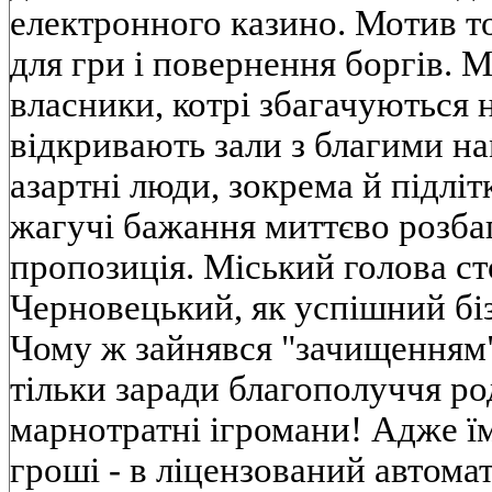
електронного казино. Мотив т
для гри i повернення боргiв. М
власники, котрi збагачуються 
вiдкривають зали з благими на
азартнi люди, зокрема й пiдлiт
жагучi бажання миттєво розбаг
пропозицiя. Мiський голова ст
Черновецький, як успiшний бiз
Чому ж зайнявся "зачищенням"
тiльки заради благополуччя ро
марнотратнi iгромани! Адже ї
грошi - в лiцензований автома