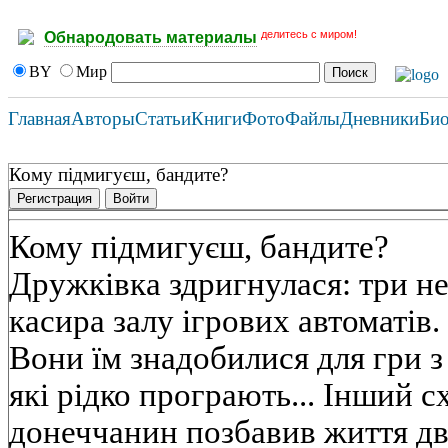
делитесь с миром!
Обнародовать материалы
BY
Мир
Главная
Авторы
Статьи
Книги
Фото
Файлы
Дневники
Би
Кому пiдмигуєш, бандите?
Регистрация
Войти
Кому пiдмигуєш, бандите?
Дружкiвка здригнулася: три не
касира залу iгрових автоматiв. 
Вони їм знадобилися для гри 
якi рiдко програють... Iнший с
донеччанин позбавив життя дв