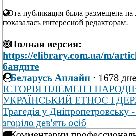
Эта публикация была размещена на 
показалась интересной редакторам.
Полная версия:
https://elibrary.com.ua/m/art
бандите
Беларусь Анлайн
·
1678 дне
ІСТОРІЯ ПЛЕМЕН І НАРОД
УКРАЇНСЬКИЙ ЕТНОС І ДЕ
Трагедія у Дніпропетровську - 
згоріло дев'ять осіб
Комментарии профессиональ