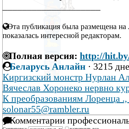
____________________
Эта публикация была размещена на 
показалась интересной редакторам.
Полная версия:
http://hit.b
Беларусь Анлайн
·
3215 дне
Киргизский монстр Нурлан Ал
Вячеслав Хоронеко нервно ку
К преобразованиям Лоренца .
solonar55@rambler.ru
Комментарии профессиональ
Сортировка:
развернуть все