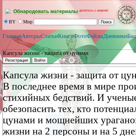
делитесь с миром!
Обнародовать материалы
BY
Мир
Главная
Авторы
Статьи
Книги
Фото
Файлы
Дневники
Би
Капсула жизни - защита от цунами
Регистрация
Войти
Капсула жизни - защита от цу
В последнее время в мире про
стихийных бедствий. И ученые
обезопасить тех, кто потенци
цунами и мощнейших ураганов
жизни на 2 персоны и на 5 дн