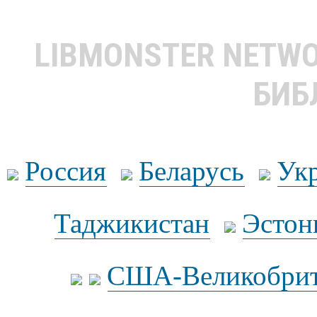
LIBMONSTER NETW
БИБ
Россия
Беларусь
Ук
Таджикистан
Эстон
США-Великобрит