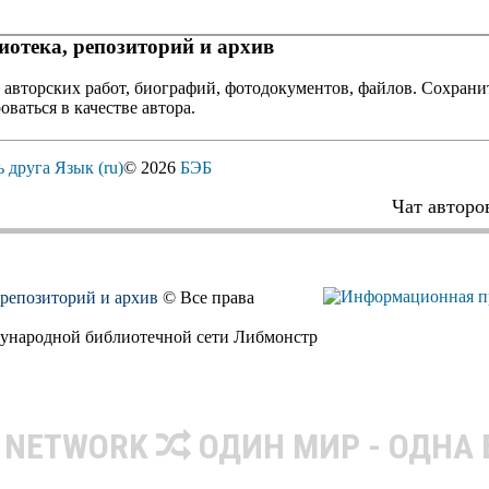
отека, репозиторий и архив
 авторских работ, биографий, фотодокументов, файлов. Сохранит
оваться в качестве автора.
ь друга
Язык (ru)
© 2026
БЭБ
Чат авторо
, репозиторий и архив
© Все права
дународной библиотечной сети Либмонстр
R NETWORK
ОДИН МИР - ОДНА