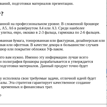
ований, подготовки материалов презентации.
у?
ланной на профессиональном уровне. В сложенной брошюре
, А5, А6 в развёрнутом А4 или А3. Среди наиболее
литка, евро, окошко в 2-3 фальца, гармошка по 2-6 фальцев.
ванная бумага, тонированная или фактурная, дизайнерская или
вая или офсетная. В качестве декора в большинстве случаев
ошюр или покрытие обложки Уф-лаком.
что вам нужно. Именно эту информацию лучше всего
 полиграфия брошюры разрабатывается и утверждается
 подготовки материалов. Данный продукт точно будет
 исполняла свои требуемые задачи, отличной идеей будет
налы. Эта стратегия гарантирует качественное создание
 временных и финансовых трат.
о