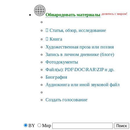
делитесь с миром!
Обнародовать материалы
Тип публикации
Статья, обзор, исследование
Книга
Художественная проза или поэзия
Запись в личном дневнике (блоге)
Фотодокументы
Файл(ы): PDF\DOC\RAR\ZIP и др.
Биография
Аудиокнига или иной звуковой файл
Дополнительные опции:
Создать голосование
BY
Мир