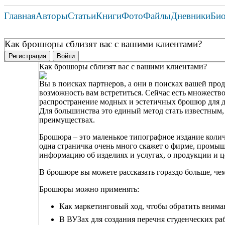
Главная
Авторы
Статьи
Книги
Фото
Файлы
Дневники
Би
Как брошюры сблизят вас с вашими клиентами?
Регистрация
Войти
Как брошюры сблизят вас с вашими клиентами?
Вы в поисках партнеров, а они в поисках вашей прод
возможность вам встретиться. Сейчас есть множество
распространение модных и эстетичных брошюр для 
Для большинства это единый метод стать известным, р
преимуществах.
Брошюра – это маленькое типографное издание колич
одна страничка очень много скажет о фирме, промы
информацию об изделиях и услугах, о продукции и ц
В брошюре вы можете рассказать гораздо больше, че
Брошюры можно применять:
Как маркетинговый ход, чтобы обратить внима
В ВУЗах для создания перечня студенческих ра