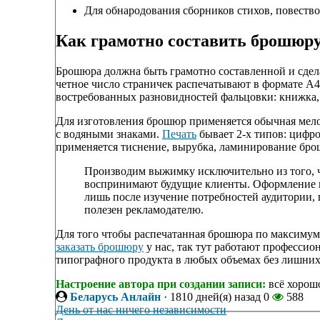
Для обнародования сборников стихов, повеств
Как грамотно составить брошюр
Брошюра должна быть грамотно составленной и сде
четное число страничек распечатывают в формате А4
востребованных разновидностей фальцовки: книжка, у
Для изготовления брошюр применяется обычная мело
с водяными знаками.
Печать
бывает 2-х типов: цифро
применяется тиснение, вырубка, ламинирование бр
Производим выжимку исключительно из того, 
воспринимают будущие клиенты. Оформление и
лишь после изучение потребностей аудитории,
полезен рекламодателю.
Для того чтобы распечатанная брошюра по максимуму
заказать брошюру
у нас, так тут работают профессио
типографного продукта в любых объемах без лишних
Настроение автора при создании записи:
всё хорош
Беларусь Анлайн
·
1810 дней(я) назад
0
588
День от нас ничего независимости