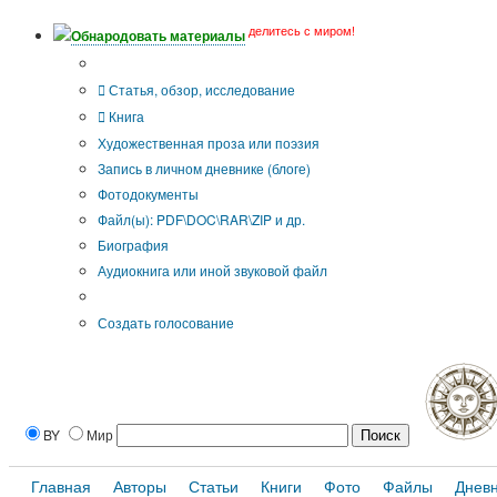
делитесь с миром!
Обнародовать материалы
Тип публикации
Статья, обзор, исследование
Книга
Художественная проза или поэзия
Запись в личном дневнике (блоге)
Фотодокументы
Файл(ы): PDF\DOC\RAR\ZIP и др.
Биография
Аудиокнига или иной звуковой файл
Дополнительные опции:
Создать голосование
BY
Мир
Главная
Авторы
Статьи
Книги
Фото
Файлы
Днев