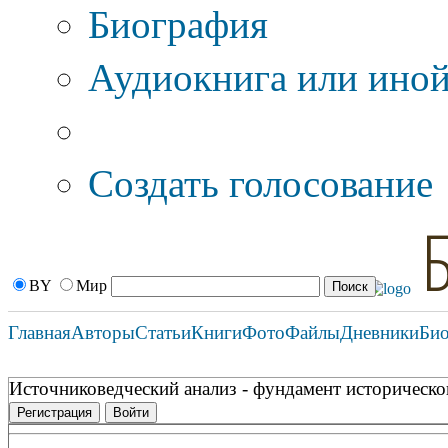
Биография
Аудиокнига или иной
Дополнительные оп
Создать голосование
BY
Мир
Главная
Авторы
Статьи
Книги
Фото
Файлы
Дневники
Би
Источниковедческий анализ - фундамент историческо
Регистрация
Войти