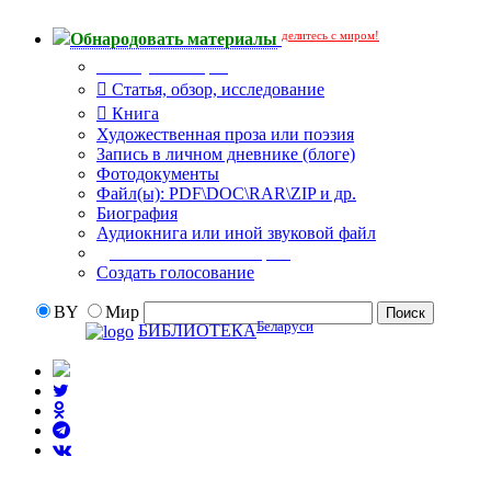
делитесь с миром!
Обнародовать материалы
Тип публикации
Статья, обзор, исследование
Книга
Художественная проза или поэзия
Запись в личном дневнике (блоге)
Фотодокументы
Файл(ы): PDF\DOC\RAR\ZIP и др.
Биография
Аудиокнига или иной звуковой файл
Дополнительные опции:
Создать голосование
BY
Мир
Беларуси
БИБЛИОТЕКА