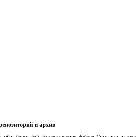
репозиторий и архив
 работ, биографий, фотодокументов, файлов. Сохраните навсегда