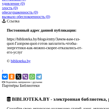
удивление (0)
злость (0)
обескураженность (0)
вызвало обеспокоенность (0)
Ссылка
Постоянный адрес данной публикации:
https://biblioteka.by/blogs/entry/Зачем-вам-газ-
quot-Газпром-quot-готов-заплатить-чтобы-
энергетики-как-можно-скорее-отказались-от-
его-услуг
©
biblioteka.by
‹
›
Поделитесь материалом с друзьями
Партнёры Библиотеки
BIBLIOTEKA.BY - электронная библиотека, 
Создайте свою авторскую коллекцию статей, книг, авторских