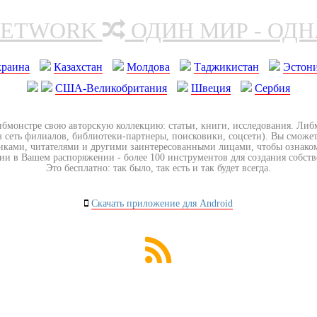
NETWORK
ОДИН МИР - ОД
краина
Казахстан
Молдова
Таджикистан
Эстон
США-Великобритания
Швеция
Сербия
ибмонстре свою авторскую коллекцию: статьи, книги, исследования. Ли
з сеть филиалов, библиотеки-партнеры, поисковики, соцсети). Вы сможет
иками, читателями и другими заинтересованными лицами, чтобы ознако
ии в Вашем распоряжении - более 100 инструментов для создания собст
Это бесплатно: так было, так есть и так будет всегда.
Скачать приложение для Android