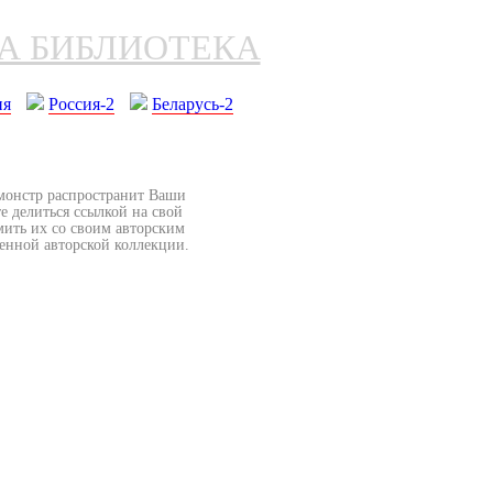
НА БИБЛИОТЕКА
ия
Россия-2
Беларусь-2
бмонстр распространит Ваши
е делиться ссылкой на свой
мить их со своим авторским
венной авторской коллекции.