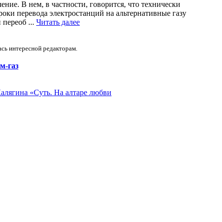
ение. В нем, в частности, говорится, что технически
оки перевода электростанций на альтернативные газу
переоб ...
Читать далее
ась интересной редакторам.
ам-газ
Калягина «Суть. На алтаре любви