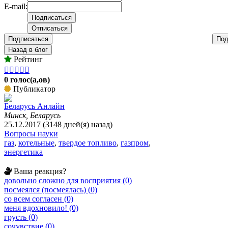
E-mail:
Подписаться
Под
Назад в блог
Рейтинг





0 голос(а,ов)
Публикатор
Беларусь Анлайн
Минск, Беларусь
25.12.2017 (3148 дней(я) назад)
Вопросы науки
газ
,
котельные
,
твердое топливо
,
газпром
,
энергетика
Ваша реакция?
довольно сложно для восприятия (0)
посмеялся (посмеялась) (0)
со всем согласен (0)
меня вдохновило! (0)
грусть (0)
сочувствие (0)