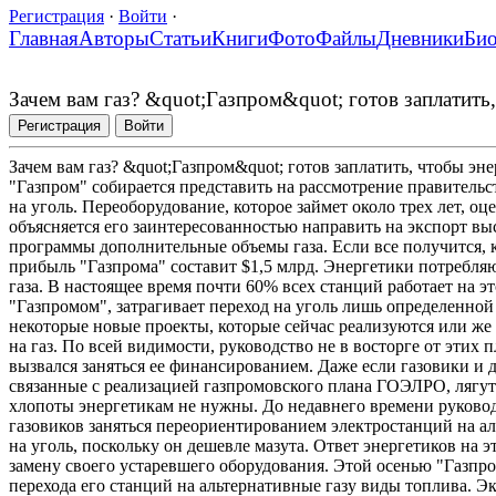
Регистрация
·
Войти
·
Главная
Авторы
Статьи
Книги
Фото
Файлы
Дневники
Би
Зачем вам газ? &quot;Газпром&quot; готов заплатить,
Регистрация
Войти
Зачем вам газ? &quot;Газпром&quot; готов заплатить, чтобы эне
"Газпром" собирается представить на рассмотрение правительс
на уголь. Переоборудование, которое займет около трех лет, о
объясняется его заинтересованностью направить на экспорт вы
программы дополнительные объемы газа. Если все получится, 
прибыль "Газпрома" составит $1,5 млрд. Энергетики потребля
газа. В настоящее время почти 60% всех станций работает на э
"Газпромом", затрагивает переход на уголь лишь определенной
некоторые новые проекты, которые сейчас реализуются или же
на газ. По всей видимости, руководство не в восторге от этих 
вызвался заняться ее финансированием. Даже если газовики и д
связанные с реализацией газпромовского плана ГОЭЛРО, лягут
хлопоты энергетикам не нужны. До недавнего времени руково
газовиков заняться переориентированием электростанций на ал
на уголь, поскольку он дешевле мазута. Ответ энергетиков на э
замену своего устаревшего оборудования. Этой осенью "Газпр
перехода его станций на альтернативные газу виды топлива. Э