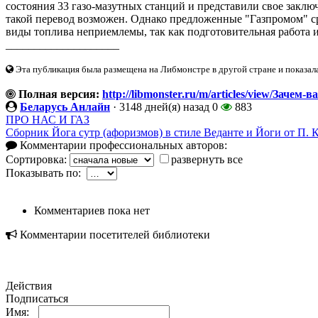
состояния 33 газо-мазутных станций и представили свое заключ
такой перевод возможен. Однако предложенные "Газпромом" ср
виды топлива неприемлемы, так как подготовительная работа и 
____________________
Эта публикация была размещена на Либмонстре в другой стране и показал
Полная версия:
http://libmonster.ru/m/articles/view/Зачем-в
Беларусь Анлайн
·
3148 дней(я) назад
0
883
ПРО НАС И ГАЗ
Сборник Йога сутр (афоризмов) в стиле Веданте и Йоги от П. 
Комментарии профессиональных авторов:
Сортировка:
развернуть все
Показывать по:
Комментариев пока нет
Комментарии посетителей библиотеки
Действия
Подписаться
Имя: