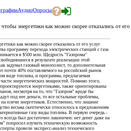
ографии
Аудио
Опросы
 чтобы энергетики как можно скорее отказались от его
ргетики как можно скорее отказались от его услуг
тва программу перехода электрических станций с газа
ценивается в $500 млн. Щедрость "Газпрома"
свободившиеся в результате реализации этой
как задумал газовый монополист, то дополнительная
ют почти 40% поставляемого на российский рынок
том виде топлива, и программа, предлагаемая
 части энергетических мощностей. Помимо этого,
 проектируются энергетиками, также ориентированы
планов, несмотря на то, что "Газпром" вроде бы
адут под нее деньги, то все остальные проблемы,
 на плечи энергетиков. Естественно, что лишние
дство весьма скептически относилось к предложениям
ьтернативные газу виды топлива. В первую очередь -
то всегда был достаточно лаконичен: нет денег даже на
ом" попросил изучить техническую возможность
ксперты провели экспресс-анализ технического