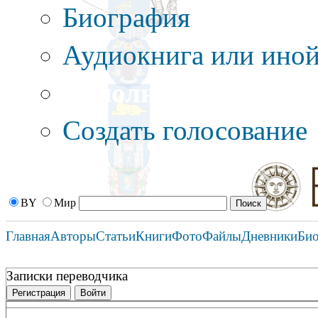
Биография
Аудиокнига или иной
Дополнительные оп
Создать голосование
BY
Мир
Главная
Авторы
Статьи
Книги
Фото
Файлы
Дневники
Би
Записки переводчика
Регистрация
Войти