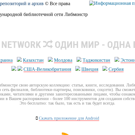
, репозиторий и архив
© Все права
дународной библиотечной сети Либмонстр
R NETWORK
ОДИН МИР - ОДНА
краина
Казахстан
Молдова
Таджикистан
Эстон
США-Великобритания
Швеция
Сербия
ибмонстре свою авторскую коллекцию: статьи, книги, исследования. Ли
з сеть филиалов, библиотеки-партнеры, поисковики, соцсети). Вы сможет
иками, читателями и другими заинтересованными лицами, чтобы ознако
ии в Вашем распоряжении - более 100 инструментов для создания собст
Это бесплатно: так было, так есть и так будет всегда.
Скачать приложение для Android