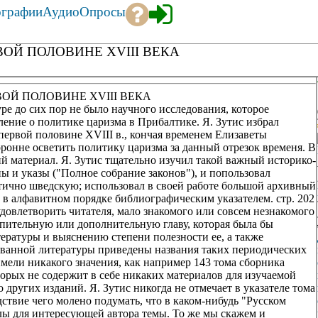
ографии
Аудио
Опросы
ВОЙ ПОЛОВИНЕ XVIII ВЕКА
ВОЙ ПОЛОВИНЕ XVIII ВЕКА
уре до сих пор не было научного исследования, которое
ление о политике царизма в Прибалтике. Я. Зутис избрал
первой половине XVIII в., кончая временем Елизаветы
оронне осветить политику царизма за данный отрезок временя. В
 материал. Я. Зутис тщательно изучил такой важный историко-
ы и указы ("Полное собрание законов"), и попользовал
тично шведскую; использовал в своей работе большой архивный
в алфавитном порядке библиографическим указателем. стр. 202
довлетворить читателя, мало знакомого или совсем незнакомого
упительную или дополнительную главу, которая была бы
ературы и выяснению степени полезности ее, а также
ованной литературы приведены названия таких периодических
 имели никакого значения, как например 143 тома сборника
торых не содержит в себе никаких материалов для изучаемой
 других изданий. Я. Зутис никогда не отмечает в указателе тома
ствие чего молено подумать, что в каком-нибудь "Русском
алы для интересующей автора темы. То же мы скажем и