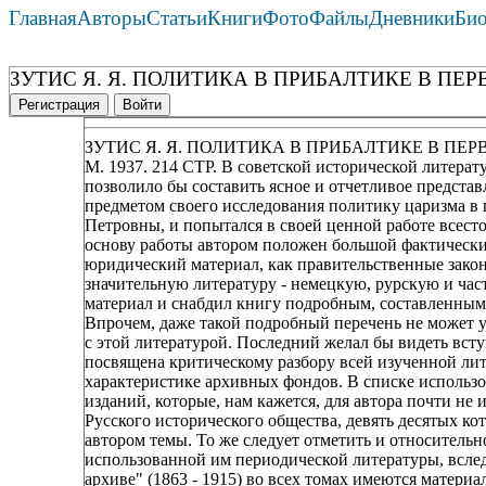
Главная
Авторы
Статьи
Книги
Фото
Файлы
Дневники
Би
ЗУТИС Я. Я. ПОЛИТИКА В ПРИБАЛТИКЕ В ПЕР
Регистрация
Войти
ЗУТИС Я. Я. ПОЛИТИКА В ПРИБАЛТИКЕ В ПЕР
М. 1937. 214 СТР. В советской исторической литерат
позволило бы составить ясное и отчетливое представ
предметом своего исследования политику царизма в 
Петровны, и попытался в своей ценной работе всест
основу работы автором положен большой фактический
юридический материал, как правительственные закон
значительную литературу - немецкую, рурскую и час
материал и снабдил книгу подробным, составленным 
Впрочем, даже такой подробный перечень не может у
с этой литературой. Последний желал бы видеть вст
посвящена критическому разбору всей изученной лит
характеристике архивных фондов. В списке использ
изданий, которые, нам кажется, для автора почти не
Русского исторического общества, девять десятых ко
автором темы. То же следует отметить и относительно
использованной им периодической литературы, вслед
архиве" (1863 - 1915) во всех томах имеются матери