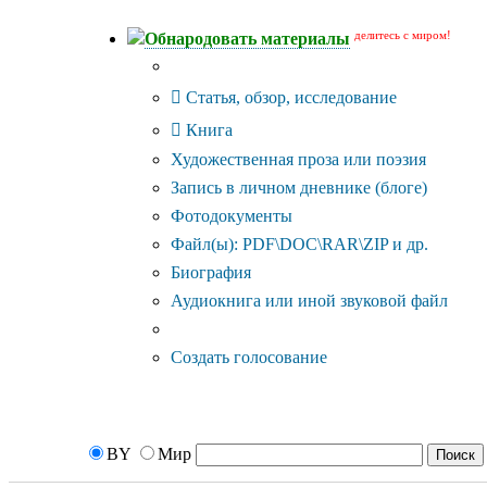
делитесь с миром!
Обнародовать материалы
Тип публикации
Статья, обзор, исследование
Книга
Художественная проза или поэзия
Запись в личном дневнике (блоге)
Фотодокументы
Файл(ы): PDF\DOC\RAR\ZIP и др.
Биография
Аудиокнига или иной звуковой файл
Дополнительные опции:
Создать голосование
BY
Мир