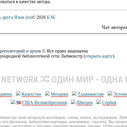
оваться в качестве автора.
ь друга
Язык (ru)
© 2026
БЭБ
Чат авторо
, репозиторий и архив
© Все права защищены
дународной библиотечной сети Либмонстр (
открыть карту
)
R NETWORK
ОДИН МИР - ОДНА
краина
Казахстан
Молдова
Таджикистан
Эстон
США-Великобритания
Швеция
Сербия
ибмонстре свою авторскую коллекцию: статьи, книги, исследования. Ли
з сеть филиалов, библиотеки-партнеры, поисковики, соцсети). Вы сможет
иками, читателями и другими заинтересованными лицами, чтобы ознако