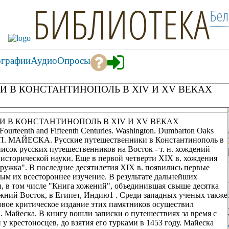
БИБЛИОТЕКА
Бел
ографии
Аудио
Опросы
И В КОНСТАНТИНОПОЛЬ В XIV И XV ВЕКАХ
И В КОНСТАНТИНОПОЛЬ В XIV И XV ВЕКАХ
 Fourteenth and Fifteenth Centuries. Washington. Dumbarton Oaks
p. Ж. П. МАЙЕСКА. Русские путешественники в Константинополь в
исок русских путешественников на Восток - т. н. хождений
й исторической науки. Еще в первой четверти XIX в. хождения
ружка". В последние десятилетия XIX в. появились первые
ым их всестороннее изучение. В результате дальнейших
 в том числе "Книга хожений", объединившая свыше десятка
жний Восток, в Египет, Индию1 . Среди западных ученых также
овое критическое издание этих памятников осуществил
 Майеска. В книгу вошли записки о путешествиях за время с
 у крестоносцев, до взятия его турками в 1453 году. Майеска