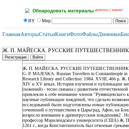
делитесь с миром!
Обнародовать материалы
BY
Мир
Главная
Авторы
Статьи
Книги
Фото
Файлы
Дневники
Би
Ж. П. МАЙЕСКА. РУССКИЕ ПУТЕШЕСТВЕННИК
Регистрация
Войти
Ж. П. МАЙЕСКА. РУССКИЕ ПУТЕШЕСТВЕННИК
G. P. MAJESKA. Russian Travellers to Constantinople in
Research Library and Collection. 1984. XVIII, 466 
XIV и XV веках. История изучения и публикации зап
(хожений) - тесно связана с развитием отечественно
привлекли к себе внимание членов "Румянцевского к
научные публикации хождений, что сделало возможн
исследований были подготовлены новые публикации,
сочинений о путешествиях в Царьград, Афон, на Бли
возросло внимание к древнерусским хождениям2 . Н
профессор Мэрилендского университета (США) Ж. П.
1261 г., когда Константинополь был отвоеван греками