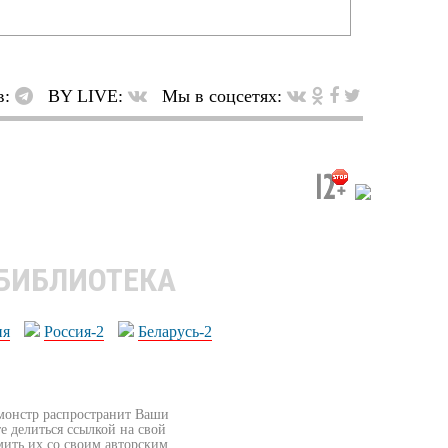
в:
BY LIVE:
Мы в соцсетях:
 БИБЛИОТЕКА
ия
Россия-2
Беларусь-2
бмонстр распространит Ваши
е делиться ссылкой на свой
мить их со своим авторским