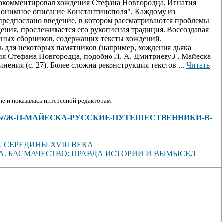
рокомментировал хождения Стефана Новгородца, Игнатия
нонимное описание Константинополя". Каждому из
редпослано введение, в котором рассматриваются проблемы
дения, прослеживается его рукописная традиция. Воссоздавая
исных сборников, содержащих тексты хождений.
ь для некоторых памятников (например, хождения дьяка
ения Стефана Новгородца, подобно Л. А. Дмитриеву3 , Майеска
ния (с. 27). Более сложна реконструкция текстов ...
Читать
е и показалась интересной редакторам.
ticles/view/Ж-П-МАЙЕСКА-РУССКИЕ-ПУТЕШЕСТВЕННИКИ-В-
СЕРЕДИНЫ XVIII ВЕКА
КИНА. БАСМАЧЕСТВО: ПРАВДА ИСТОРИИ И ВЫМЫСЕЛ