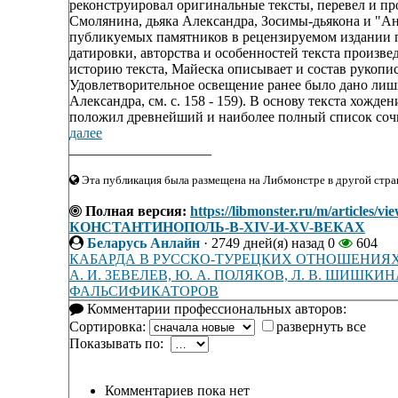
реконструировал оригинальные тексты, перевел и п
Смолянина, дьяка Александра, Зосимы-дьякона и "А
публикуемых памятников в рецензируемом издании п
датировки, авторства и особенностей текста произве
историю текста, Майеска описывает и состав рукоп
Удовлетворительное освещение ранее было дано лиш
Александра, см. с. 158 - 159). В основу текста хожд
положил древнейший и наиболее полный список сочине
далее
____________________
Эта публикация была размещена на Либмонстре в другой стран
Полная версия:
https://libmonster.ru/m/ar
КОНСТАНТИНОПОЛЬ-В-XIV-И-XV-ВЕКАХ
Беларусь Анлайн
·
2749 дней(я) назад
0
604
КАБАРДА В РУССКО-ТУРЕЦКИХ ОТНОШЕНИЯХ 
А. И. ЗЕВЕЛЕВ, Ю. А. ПОЛЯКОВ, Л. В. ШИШ
ФАЛЬСИФИКАТОРОВ
Комментарии профессиональных авторов:
Сортировка:
развернуть все
Показывать по:
Комментариев пока нет