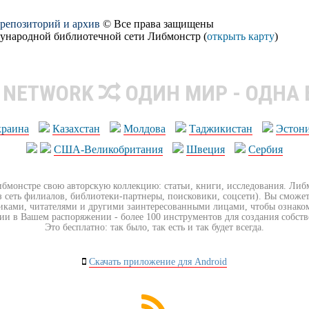
, репозиторий и архив
© Все права защищены
дународной библиотечной сети Либмонстр (
открыть карту
)
R NETWORK
ОДИН МИР - ОДНА
краина
Казахстан
Молдова
Таджикистан
Эстон
США-Великобритания
Швеция
Сербия
ибмонстре свою авторскую коллекцию: статьи, книги, исследования. Ли
з сеть филиалов, библиотеки-партнеры, поисковики, соцсети). Вы сможет
иками, читателями и другими заинтересованными лицами, чтобы ознако
ии в Вашем распоряжении - более 100 инструментов для создания собст
Это бесплатно: так было, так есть и так будет всегда.
Скачать приложение для Android