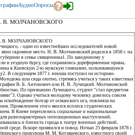
ографии
Аудио
Опросы
. В. МОЛЧАНОВСКОГО
. В. МОЛЧАНОВСКОГО
чицкого, - один из известнейших исследователей новой
 явно скромное место. Н. В. Молчановский родился в 1858 г. на
 губернии в семье священника1. По заведенному у
и в уездную бурсу, где сохранялись дореформенные нравы,
льчика в Киевскую 2-ю мужскую гимназию, пользовавшуюся
ду2. В следующем 1877 г. юноша поступил на историко-
Молодежь шла сюда охотно, стремясь учиться у таких известных
ографии В. Б. Антонович или И. В. Лучицкий. Молчановский
бностью. По признанию Лучицкого, студент "стал предметом
иями"3. Однако учиться молодому человеку довелось совсем
 за освобождение болгар от османского ига, повлияла на
ния. Проявлением этого явился всплеск студенческих
нием. В Киеве переплелись социальные и национальные
 для разнохарактерных оппозиционных выступлений.
зывалась и близость города к театру военных действий.
ой среде. Вскоре проявился и повод. Ночью 25 февраля 1878 г.
бернского прокурора М. М. Котляревского, известного своей