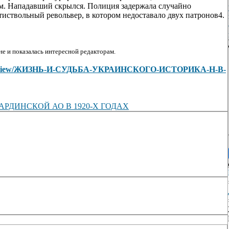
м. Нападавший скрылся. Полиция задержала случайно
тиствольный револьвер, в котором недоставало двух патронов4.
е и показалась интересной редакторам.
rticles/view/ЖИЗНЬ-И-СУДЬБА-УКРАИНСКОГО-ИСТОРИКА-Н-В-
РДИНСКОЙ АО В 1920-Х ГОДАХ