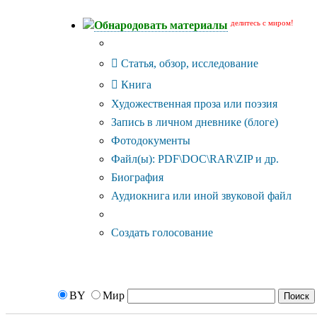
делитесь с миром!
Обнародовать материалы
Тип публикации
Статья, обзор, исследование
Книга
Художественная проза или поэзия
Запись в личном дневнике (блоге)
Фотодокументы
Файл(ы): PDF\DOC\RAR\ZIP и др.
Биография
Аудиокнига или иной звуковой файл
Дополнительные опции:
Создать голосование
BY
Мир