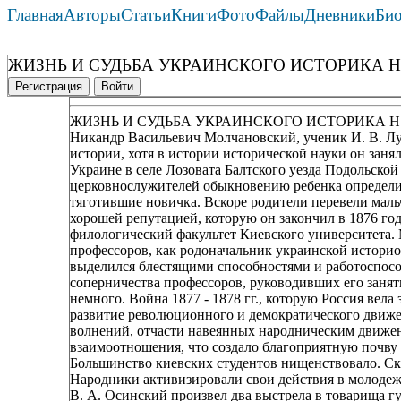
Главная
Авторы
Статьи
Книги
Фото
Файлы
Дневники
Би
ЖИЗНЬ И СУДЬБА УКРАИНСКОГО ИСТОРИКА Н
Регистрация
Войти
ЖИЗНЬ И СУДЬБА УКРАИНСКОГО ИСТОРИКА Н
Никандр Васильевич Молчановский, ученик И. В. Лу
истории, хотя в истории исторической науки он занял
Украине в селе Лозовата Балтского уезда Подольской
церковнослужителей обыкновению ребенка определил
тяготившие новичка. Вскоре родители перевели ма
хорошей репутацией, которую он закончил в 1876 го
филологический факультет Киевского университета. 
профессоров, как родоначальник украинской истори
выделился блестящими способностями и работоспосо
соперничества профессоров, руководивших его занят
немного. Война 1877 - 1878 гг., которую Россия вела
развитие революционного и демократического движе
волнений, отчасти навеянных народническим движе
взаимоотношения, что создало благоприятную почву
Большинство киевских студентов нищенствовало. Ска
Народники активизировали свои действия в молодежн
В. А. Осинский произвел два выстрела в товарища гу