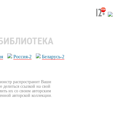
 БИБЛИОТЕКА
ия
Россия-2
Беларусь-2
бмонстр распространит Ваши
е делиться ссылкой на свой
мить их со своим авторским
венной авторской коллекции.