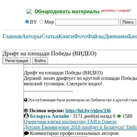
делитесь с миром!
Обнародовать материалы
BY
Мир
Главная
Авторы
Статьи
Книги
Фото
Файлы
Дневники
Би
Дрифт на площади Победы (ВИДЕО)
Регистрация
Войти
Дрифт на площади Победы (ВИДЕО)
Дерзкий лихач дрифтует по круглой площади Победы 
минский тусовщик. Смотрите видео!
____________________
Эта публикация была размещена на Либмонстре в другой стран
Полная версия:
http://hit.by/video/336
Беларусь Анлайн
·
3171 дней(я) назад
0
1589
Очередная взятка инспектору ГАИ в Гомеле
Детское Евровидение 2018 пройдет в Беларуси! Трей
Комментарии профессиональных авторов: