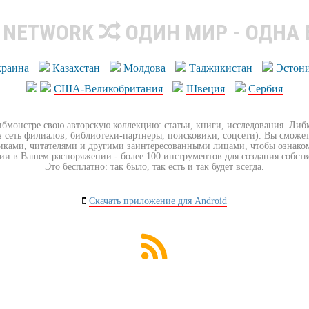
R NETWORK
ОДИН МИР - ОДНА
краина
Казахстан
Молдова
Таджикистан
Эстон
США-Великобритания
Швеция
Сербия
ибмонстре свою авторскую коллекцию: статьи, книги, исследования. Ли
з сеть филиалов, библиотеки-партнеры, поисковики, соцсети). Вы сможет
иками, читателями и другими заинтересованными лицами, чтобы ознако
ии в Вашем распоряжении - более 100 инструментов для создания собст
Это бесплатно: так было, так есть и так будет всегда.
Скачать приложение для Android