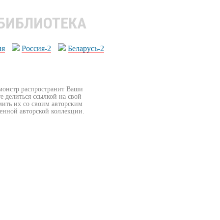
 БИБЛИОТЕКА
ия
Россия-2
Беларусь-2
бмонстр распространит Ваши
е делиться ссылкой на свой
мить их со своим авторским
венной авторской коллекции.