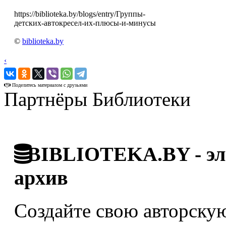
https://biblioteka.by/blogs/entry/Группы-
детских-автокресел-их-плюсы-и-минусы
©
biblioteka.by
‹
›
Поделитесь материалом с друзьями
Партнёры Библиотеки
BIBLIOTEKA.BY - эле
архив
Создайте свою авторскую