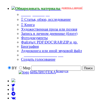
делитесь с миром!
Обнародовать материалы
Тип публикации
Статья, обзор, исследование
Книга
Художественная проза или поэзия
Запись в личном дневнике (блоге)
Фотодокументы
Файл(ы): PDF\DOC\RAR\ZIP и др.
Биография
Аудиокнига или иной звуковой файл
Дополнительные опции:
Создать голосование
BY
Мир
Беларуси
БИБЛИОТЕКА