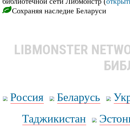
библиотечной сети Либмонстр (
открыт
Сохраняя наследие Беларуси
LIBMONSTER NETW
БИБ
Россия
Беларусь
Ук
Таджикистан
Эстон