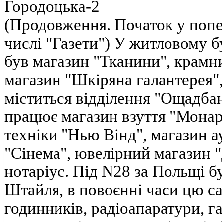
Городоцька-2
(Продовження. Початок у поп
числі "Газети") У житловому 
був магазин "Тканини", крамни
магазин "Шкіряна галантерея",
міститься відділення "Ощадбан
працює магазин взуття "Монар
техніки "Нью Вінд", магазин ау
"Сінема", ювелірний магазин "
нотаріус. Під N28 за Польщі б
Штайля, в повоєнні часи цю с
годинників, радіоапаратури, га