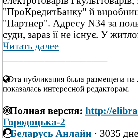
електротоварів і культтоварів, 
"ПроКредитБанку" й виробницт
"Партнер". Адресу N34 за поль
суди, зараз її не існує. У житл
Читать далее
____________________
Эта публикация была размещена на 
показалась интересной редакторам.
Полная версия:
http://elibr
Городоцька-2
Беларусь Анлайн
·
3035 дне