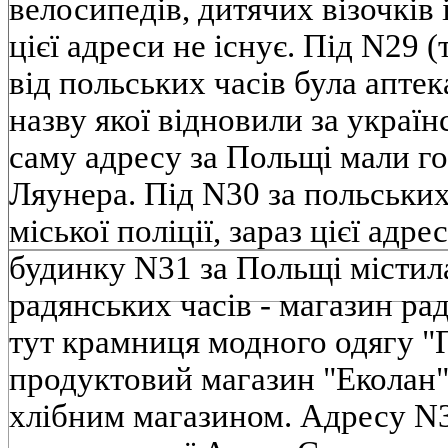
велосипедів, дитячих візочків 
цієї адреси не існує. Під N29 
від польських часів була аптек
назву якої відновили за украї
саму адресу за Польщі мали г
Ляунера. Під N30 за польських
міської поліції, зараз цієї адр
будинку N31 за Польщі містил
радянських часів - магазин ра
тут крамниця модного одягу "
продуктовий магазин "Еколан",
хлібним магазином. Адресу N3