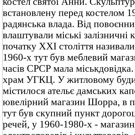
костел святої Анни. Скульпту
встановлену перед костелом 1
радянська влада. Від повоєнни
влаштували міські залізничні к
початку XXI століття називали 
1960-х тут був меблевий магаз
часів СРСР мала міськдовідка. 
храм УГКЦ. У житловому буди
містилося ательє дамських ка
ювелірний магазин Шорра, в п
тут був скупний пункт дорогоц
речей, у 1960-1980-х - магазин