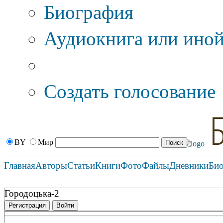
Биография
Аудиокнига или иной
Дополнительные оп
Создать голосование
BY
Мир
Главная
Авторы
Статьи
Книги
Фото
Файлы
Дневники
Би
Городоцька-2
Регистрация
Войти