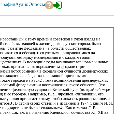
ографии
Аудио
Опросы
выработанный к тому времени советской наукой взгляд на
й силой, вызвавшей к жизни древнерусские города, было
кой, развитие феодализма - в области общественных
азвиваться и обогащаться учеными, опирающимися на
ующуюся методику исследования и с каждым годом
щественных. В последние годы возникают все новые и новые
 рамках признания их порождением феодализации
ысказываются сомнения в феодальной сущности древнерусских
чнославянского общества как главной причины их
стокам городов на Руси2 . Тема возникновения древнерусских
роблемой феодализации восточнославянского общества. Это
мнению феодальную сущность Киевской Руси (по крайней мере
я) и ее городов. Например, И. Я. Фроянов, считающий, что
вные усилия прилагает к тому, чтобы доказать родоплеменное, а
тров3 . В серии своих статей и в изданной в 1974 г. книге И. Я.
е государство не было феодальным4 . Как отмечал Л. В.
опреки фактам, к признанию Киевского государства XI- XII вв.