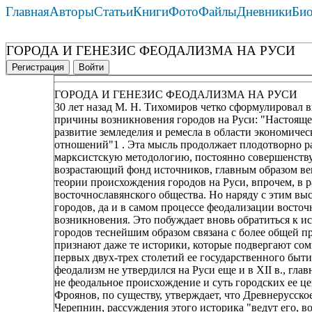
Главная
Авторы
Статьи
Книги
Фото
Файлы
Дневники
Би
ГОРОДА И ГЕНЕЗИС ФЕОДАЛИЗМА НА РУСИ
Регистрация
Войти
ГОРОДА И ГЕНЕЗИС ФЕОДАЛИЗМА НА РУСИ
30 лет назад М. Н. Тихомиров четко сформулировал 
причины возникновения городов на Руси: "Настояще
развитие земледелия и ремесла в области экономичес
отношений"1 . Эта мысль продолжает плодотворно р
марксистскую методологию, постоянно совершенств
возрастающий фонд источников, главным образом ве
теории происхождения городов на Руси, впрочем, в
восточнославянского общества. Но наряду с этим в
городов, да и в самом процессе феодализации восто
возникновения. Это побуждает вновь обратиться к и
городов теснейшим образом связана с более общей п
признают даже те историки, которые подвергают со
первых двух-трех столетий ее государственного быти
феодализм не утвердился на Руси еще и в XII в., гла
не феодальное происхождение и суть городских ее цен
Фроянов, по существу, утверждает, что Древнерусско
Черепнин, рассуждения этого историка "ведут его, в