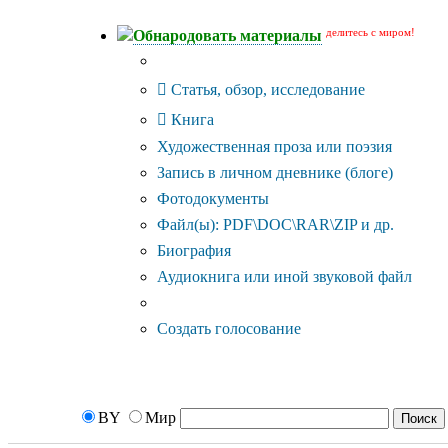
делитесь с миром!
Обнародовать материалы
Тип публикации
Статья, обзор, исследование
Книга
Художественная проза или поэзия
Запись в личном дневнике (блоге)
Фотодокументы
Файл(ы): PDF\DOC\RAR\ZIP и др.
Биография
Аудиокнига или иной звуковой файл
Дополнительные опции:
Создать голосование
BY
Мир