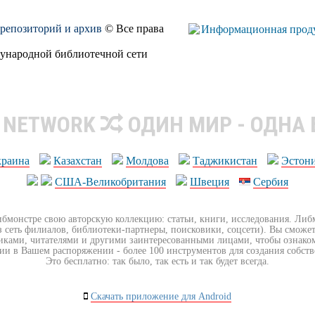
, репозиторий и архив
© Все права
дународной библиотечной сети
R NETWORK
ОДИН МИР - ОДНА
краина
Казахстан
Молдова
Таджикистан
Эстон
США-Великобритания
Швеция
Сербия
ибмонстре свою авторскую коллекцию: статьи, книги, исследования. Ли
з сеть филиалов, библиотеки-партнеры, поисковики, соцсети). Вы сможет
иками, читателями и другими заинтересованными лицами, чтобы ознако
ии в Вашем распоряжении - более 100 инструментов для создания собст
Это бесплатно: так было, так есть и так будет всегда.
Скачать приложение для Android