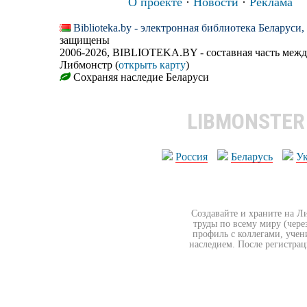
О проекте
·
Новости
·
Реклама
Biblioteka.by - электронная библиотека Беларуси
защищены
2006-2026, BIBLIOTEKA.BY - составная часть меж
Либмонстр (
открыть карту
)
Сохраняя наследие Беларуси
LIBMONSTE
Россия
Беларусь
У
Создавайте и храните на Л
труды по всему миру (чере
профиль с коллегами, учен
наследием. После регистрац