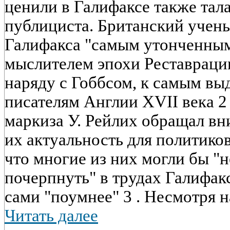
ценили в Галифаксе также тал
публициста. Британский учены
Галифакса "самым утонченны
мыслителем эпохи Реставрации
наряду с Гоббсом, к самым в
писателям Англии XVII века 2 
маркиза У. Рейлих обращал в
их актуальность для политиков
что многие из них могли бы "н
почерпнуть" в трудах Галифакс
сами "поумнее" 3 . Несмотря на
Читать далее