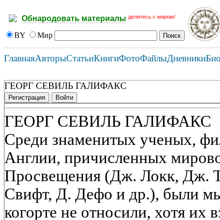
делитесь с миром!
Обнародовать материалы
BY
Мир
Главная
Авторы
Статьи
Книги
Фото
Файлы
Дневники
Би
ГЕОРГ СЕВИЛЬ ГАЛИФАКС
Регистрация
Войти
ГЕОРГ СЕВИЛЬ ГАЛИФАКС
Среди знаменитых ученых, фи
Англии, причисленных мирово
Просвещения (Дж. Локк, Дж. Т
Свифт, Д. Дефо и др.), были м
когорте не относили, хотя их 