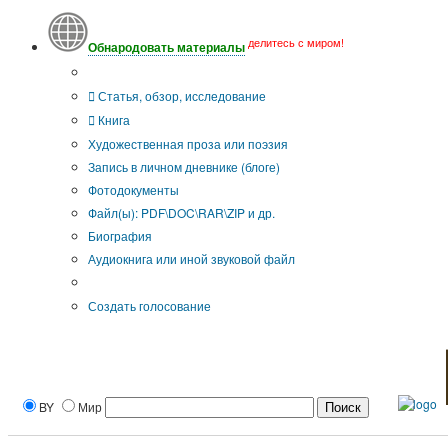
делитесь с миром!
Обнародовать материалы
Тип публикации
Статья, обзор, исследование
Книга
Художественная проза или поэзия
Запись в личном дневнике (блоге)
Фотодокументы
Файл(ы): PDF\DOC\RAR\ZIP и др.
Биография
Аудиокнига или иной звуковой файл
Дополнительные опции:
Создать голосование
BY
Мир