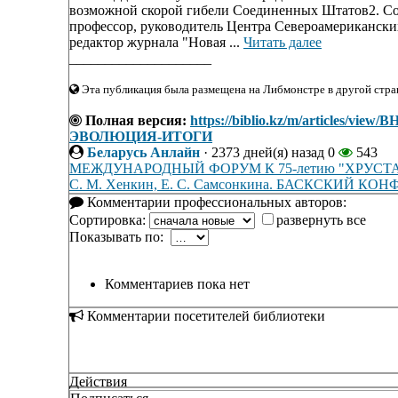
возможной скорой гибели Соединенных Штатов2. Со
профессор, руководитель Центра Североамерикански
редактор журнала "Новая ...
Читать далее
____________________
Эта публикация была размещена на Либмонстре в другой стран
Полная версия:
https://biblio.kz/m/articl
ЭВОЛЮЦИЯ-ИТОГИ
Беларусь Анлайн
·
2373 дней(я) назад
0
543
МЕЖДУНАРОДНЫЙ ФОРУМ К 75-летию "ХРУСТ
С. М. Хенкин, Е. С. Самсонкина. БАСКСКИЙ 
Комментарии профессиональных авторов:
Сортировка:
развернуть все
Показывать по:
Комментариев пока нет
Комментарии посетителей библиотеки
Действия