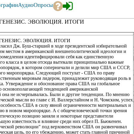
ографии
Аудио
Опросы
ГЕНЕЗИС. ЭВОЛЮЦИЯ. ИТОГИ
ГЕНЕЗИС. ЭВОЛЮЦИЯ. ИТОГИ
гласил Дж. Буш-старший в ходе президентской избирательной
щим местом в американской внешнеполитической идеологии и
омедления идентифицировали себя как единственную
ого класса в целом отсюда вытекали принципиально важные
иропорядок, в котором соперничали и делили мир США и СССР,
ого миропорядка. Следующий постулат - США по праву
динственным мировым лидером, принадлежит руководящая роль в
а. Утверждение и обоснование права США на глобальное
ло основополагающей тенденцией американской
 она не исчерпывалась. Были и другие тенденции. По мнению
ческой мысли во главе с И. Валлерстайном и Н. Чомским, успех
особность США в силу явной ограниченности материальных и
ю в новом миропорядке. А с общечеловеческой точки зрения
ритическую позицию заняли и некоторые представители
ую известность и влияние среди них обрел П. Бьюкенен.
ческой революции" под верховенством США он развенчивал
еская цель, по его убеждению, может стать главной причиной