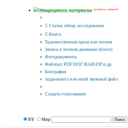
делитесь с миром!
Обнародовать материалы
Тип публикации
Статья, обзор, исследование
Книга
Художественная проза или поэзия
Запись в личном дневнике (блоге)
Фотодокументы
Файл(ы): PDF\DOC\RAR\ZIP и др.
Биография
Аудиокнига или иной звуковой файл
Дополнительные опции:
Создать голосование
BY
Мир