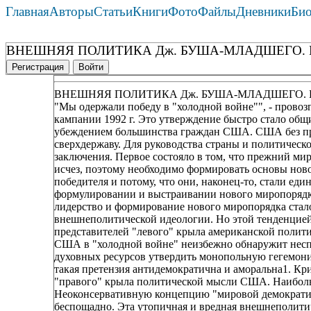
Главная
Авторы
Статьи
Книги
Фото
Файлы
Дневники
Би
ВНЕШНЯЯ ПОЛИТИКА Дж. БУША-МЛАДШЕГО. 
Регистрация
Войти
ВНЕШНЯЯ ПОЛИТИКА Дж. БУША-МЛАДШЕГО. 
"Мы одержали победу в "холодной войне"", - провоз
кампании 1992 г. Это утверждение быстро стало об
убеждением большинства граждан США. США без пр
сверхдержаву. Для руководства страны и политическ
заключения. Первое состояло в том, что прежний м
исчез, поэтому необходимо формировать основы нов
победителя и потому, что они, наконец-то, стали е
формулировании и выстраивании нового миропорядк
лидерство и формирование нового миропорядка ста
внешнеполитической идеологии. Но этой тенденцией
представителей "левого" крыла американской полити
США в "холодной войне" неизбежно обнаружит несп
духовных ресурсов утвердить монопольную гегемони
такая претензия антидемократична и аморальна1. К
"правого" крыла политической мысли США. Наибольш
Неоконсервативную концепцию "мировой демократи
беспощадно. Эта утопичная и вредная внешнеполитич