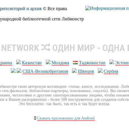
, репозиторий и архив
© Все права
дународной библиотечной сети Либмонстр
R NETWORK
ОДИН МИР - ОДНА
краина
Казахстан
Молдова
Таджикистан
Эстон
США-Великобритания
Швеция
Сербия
ибмонстре свою авторскую коллекцию: статьи, книги, исследования. Ли
з сеть филиалов, библиотеки-партнеры, поисковики, соцсети). Вы сможет
иками, читателями и другими заинтересованными лицами, чтобы ознако
ии в Вашем распоряжении - более 100 инструментов для создания собст
Это бесплатно: так было, так есть и так будет всегда.
Скачать приложение для Android